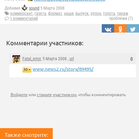
Добавил
sound
5 Марта 2008
коммерсант
,
газета
,
формат
,
наши
,
выпуск
,
рулон
,
гопота
,
тираж
1 комментарий
проблема (7)
Комментарии участников:
Fatal_error
, 5 Марта 2008 ,
url
0
www.news2.ru/story/89495/
30
Войдите
или
станьте участником
, чтобы комментировать
Также смотрите: