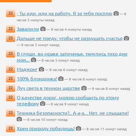
- Ты иди, иди на работу. Я за тебя посплю
22
— 8
часов 3 минуты назад
Завалили
22
— 8 часов 4 минуты назад
Дальше не поеду, чтобы не разрушать счастья
23
— 8 часов 5 минут назад
В глуши, во мраке заточенья, тянулись тихо дни
23
мои...
— 8 часов 5 минут назад
Маджонг
22
— 8 часов 6 минут назад
100% блондинка!
22
— 8 часов 8 минут назад
Луч света в темном царстве
22
— 8 часов 8 минут назад
О качестве дорог, можно сообщить по этому
22
телефону
— 8 часов 9 минут назад
Техника безопасности?.. А-а-а... Нет, не слышали!
22
— 8 часов 10 минут назад
Хрен природу победишь!
22
— 8 часов 11 минут назад