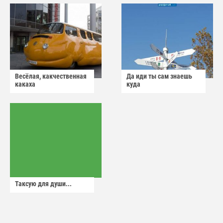
Весёлая, какчественная
Да иди ты сам знаешь
какаха
куда
Таксую для души...