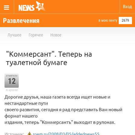
Вход
Развлечения
в мою ленту
2679
Лучшее
Горячее
Новое
"Коммерсант". Теперь на
туалетной бумаге
отметили
12
в архиве
Дорогие друзья, наша газета всегда ищет новые и
нестандартные пути
своего развития, сегодня я рад представить Вам новый
формат нашего
издания, теперь "Коммерсантъ" выходит в рулонах.
Источник:
roem.ru/2008/03/05/addednews55...