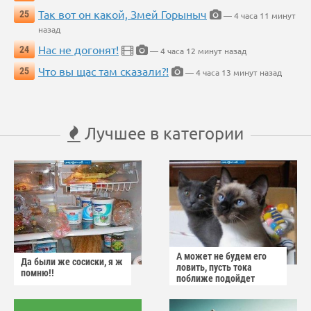
Так вот он какой, Змей Горыныч
25
— 4 часа 11 минут
назад
Нас не догонят!
24
— 4 часа 12 минут назад
Что вы щас там сказали?!
25
— 4 часа 13 минут назад
Лучшее в категории
А может не будем его
Да были же сосиски, я ж
ловить, пусть тока
помню!!
поближе подойдет