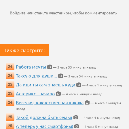
Войдите
или
станьте участником
, чтобы комментировать
Также смотрите:
Работа мечты
24
— 3 часа 53 минуты назад
Таксую для души...
24
— 3 часа 54 минуты назад
Да иди ты сам знаешь куда
25
— 4 часа 1 минуту назад
Астерикс - начало
25
— 4 часа 2 минуты назад
Весёлая, какчественная какаха
24
— 4 часа 3 минуты
назад
Такой должна быть семья
25
— 4 часа 4 минуты назад
А теперь у нас смартфоны!
25
— 4 часа 5 минут назад