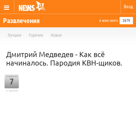
Вход
Развлечения
в мою ленту
2679
Лучшее
Горячее
Новое
Дмитрий Медведев - Как всё
начиналось. Пародия КВН-щиков.
отметили
7
в архиве