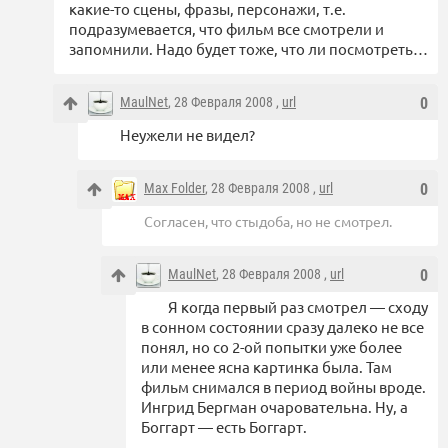
какие-то сцены, фразы, персонажи, т.е.
подразумевается, что фильм все смотрели и
запомнили. Надо будет тоже, что ли посмотреть…
MaulNet
, 28 Февраля 2008 ,
url
0
Неужели не видел?
Max Folder
, 28 Февраля 2008 ,
url
0
Согласен, что стыдоба, но не смотрел.
MaulNet
, 28 Февраля 2008 ,
url
0
Я когда первый раз смотрел — сходу
в сонном состоянии сразу далеко не все
понял, но со 2-ой попытки уже более
или менее ясна картинка была. Там
фильм снимался в период войны вроде.
Ингрид Бергман очаровательна. Ну, а
Боггарт — есть Боггарт.