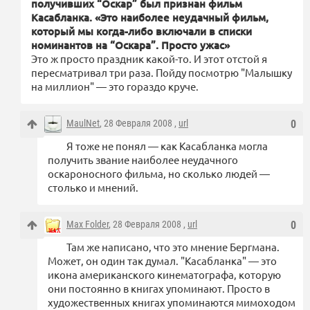
получивших “Оскар” был признан фильм
Касабланка. «Это наиболее неудачный фильм,
который мы когда-либо включали в списки
номинантов на “Оскара”. Просто ужас»
Это ж просто праздник какой-то. И этот отстой я
пересматривал три раза. Пойду посмотрю "Малышку
на миллион" — это гораздо круче.
MaulNet
, 28 Февраля 2008 ,
url
0
Я тоже не понял — как Касабланка могла
получить звание наиболее неудачного
оскароносного фильма, но сколько людей —
столько и мнений.
Max Folder
, 28 Февраля 2008 ,
url
0
Там же написано, что это мнение Бергмана.
Может, он один так думал. "Касабланка" — это
икона американского кинематографа, которую
они постоянно в книгах упоминают. Просто в
художественных книгах упоминаются мимоходом