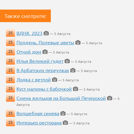
Также смотрите:
ВДНХ, 2023
25
— 5 Августа
Полдень. Полевые цветы
25
— 5 Августа
Отчий дом
25
— 5 Августа
Илья Великий гудит
25
— 5 Августа
В Арбатских переулках
25
— 5 Августа
Лодка с ветлой
25
— 5 Августа
Куст малины с бабочкой
25
— 5 Августа
Смена жильцов на Большой Печерской
25
— 5
Августа
Волшебная синева
25
— 5 Августа
Интерьер ресторана
25
— 5 Августа