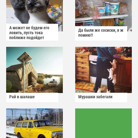
А может не будем его
Да были же сосиски, я ж
ловить, пусть тока
помню!!
поближе подойдет
Рай в шалаше
Мурашки забегали