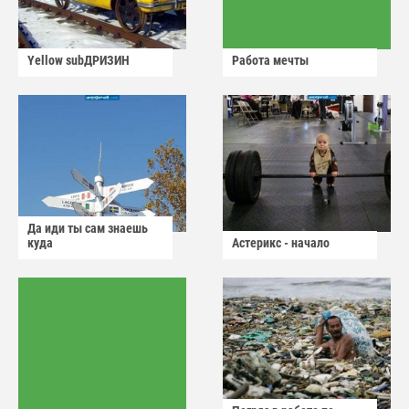
Yellow subДРИЗИН
Работа мечты
Да иди ты сам знаешь
куда
Астерикс - начало