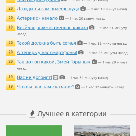
Да иди ты сам знаешь куда
20
— 1 час 19 минут назад
Астерикс - начало
20
— 1 час 20 минут назад
Весёлая, какчественная какаха
19
— 1 час 21 минуту
назад
Такой должна быть семья
20
— 1 час 22 минуты назад
А теперь у нас смартфоны!
20
— 1 час 23 минуты назад
Так вот он какой, Змей Горыныч
20
— 1 час 29 минут
назад
Нас не догонят!
19
— 1 час 31 минуту назад
Что вы щас там сказали?!
19
— 1 час 32 минуты назад
Лучшее в категории