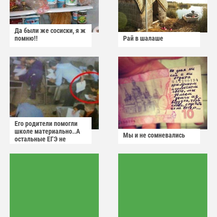
Да были же сосиски, я ж
помню!!
Рай в шалаше
Его родители помогли
школе материально..А
Мы и не сомневались
остальные ЕГЭ не
сдадут