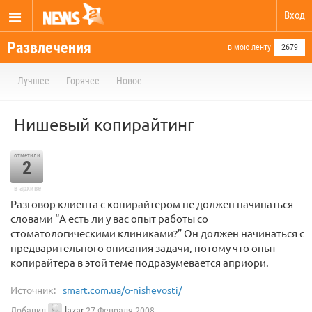
Вход
Развлечения
в мою ленту
2679
Лучшее
Горячее
Новое
Нишевый копирайтинг
отметили
2
в архиве
Разговор клиента с копирайтером не должен начинаться
словами “А есть ли у вас опыт работы со
стоматологическими клиниками?” Он должен начинаться с
предварительного описания задачи, потому что опыт
копирайтера в этой теме подразумевается априори.
Источник:
smart.com.ua/o-nishevosti/
Добавил
lazar
27 Февраля 2008