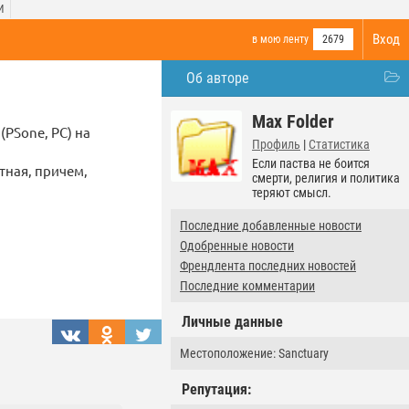
И
Вход
в мою ленту
2679
Об авторе
Max Folder
(PSone, PC) на
Профиль
|
Статистика
Если паства не боится
тная, причем,
смерти, религия и политика
теряют смысл.
Последние добавленные новости
Одобренные новости
Френдлента последних новостей
Последние комментарии
Личные данные
Местоположение: Sanctuary
Репутация: