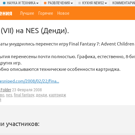
НАУКА И ТЕХНИКА
РАЗВЛЕЧЕНИЯ
КУХНЯ NEWS2
КОММЕНТАРИ
ения
Лучшее
Горячее
Новое
 (VII) на NES (Денди).
ты умудрились перенести игру Final Fantasy 7: Advent Children 
ытия перенесены почти полностью. Графика, естественно, 8-би
ругих игр.
обно описываются технические особенности картриджа.
sniped.com/2008/02/22/fina...
Folder
23 Февраля 2008
тво
,
nes
,
final fantasy
,
денди
,
картридж
й
и участников: