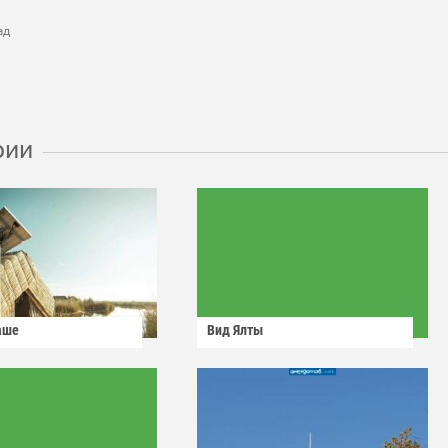
ад
рии
аше
Вид Ялты