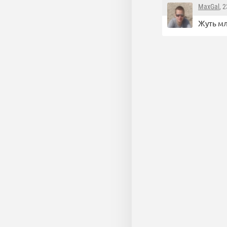
MaxGal
, 
Жуть мл