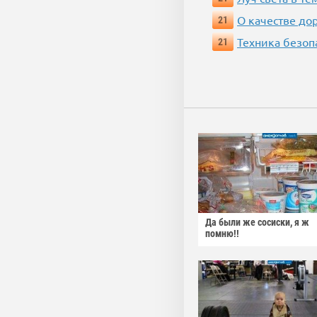
О качестве до
21
Техника безопас
21
Да были же сосиски, я ж
помню!!