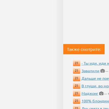
Также смотрите:
- Ты иди, иди 
21
Завалили
21
— 
Дальше не пое
21
В глуши, во мр
21
Маджонг
21
— 1
100% блондин
21
Луч света в те
21