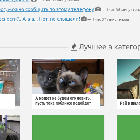
рог, можно сообщить по этому телефону
— 1 час 36 минут наз
ности?.. А-а-а... Нет, не слышали!
— 1 час 37 минут назад
Лучшее в катего
А может не будем его ловить,
пусть тока поближе подойдет
Рай в шал