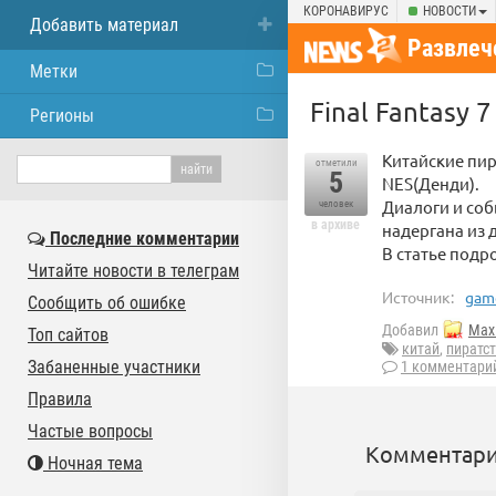
КОРОНАВИРУС
НОВОСТИ
Добавить материал
Развлеч
Метки
Final Fantasy 7
Регионы
Китайские пира
отметили
5
NES(Денди).
Диалоги и соб
человек
в архиве
надергана из д
Последние комментарии
В статье подр
Читайте новости в телеграм
Источник:
game
Сообщить об ошибке
Добавил
Max 
Топ сайтов
китай
,
пиратс
Забаненные участники
1 комментари
Правила
Частые вопросы
Комментари
Ночная тема