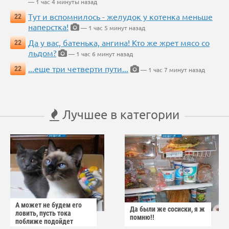
— 1 час 4 минуты назад
Тут и вспомнилось - желудок у котенка меньше
22
наперстка!
— 1 час 5 минут назад
Да у вас, батенька, ангина! Кто же жрет мясо со
22
льдом?
— 1 час 6 минут назад
...еще три четверти пути...
22
— 1 час 7 минут назад
Лучшее в категории
А может не будем его
Да были же сосиски, я ж
ловить, пусть тока
помню!!
поближе подойдет