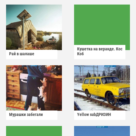
Кушетка на веранде. Кос
Рай в шалаше
Коб
Мурашки забегали
Yellow subДРИЗИН