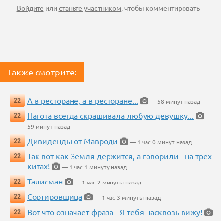
Войдите
или
станьте участником
, чтобы комментировать
Также смотрите:
А в ресторане, а в ресторане...
22
— 58 минут назад
Нагота всегда скрашивала любую девушку...
22
—
59 минут назад
Дивиденды от Мавроди
22
— 1 час 0 минут назад
Так вот как Земля держится, а говорили - на трех
22
китах!
— 1 час 1 минуту назад
Талисман
22
— 1 час 2 минуты назад
Сортировщица
22
— 1 час 3 минуты назад
Вот что означает фраза - Я тебя насквозь вижу!
22