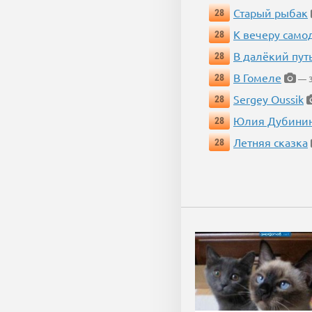
Старый рыбак
28
К вечеру само
28
В далёкий пут
28
В Гомеле
28
— 3
Sergey Oussik
28
Юлия Дубини
28
Летняя сказка
28