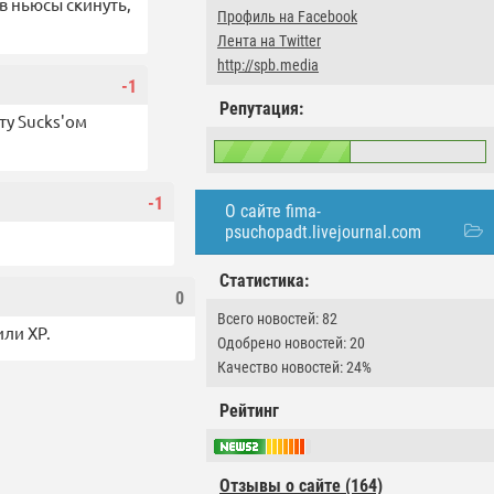
в ньюсы скинуть,
Профиль на Facebook
Лента на Twitter
http://spb.media
-1
Репутация:
сту Sucks'ом
-1
О сайте fima-
psuchopadt.livejournal.com
Статистика:
0
Всего новостей: 82
или XP.
Одобрено новостей: 20
Качество новостей: 24%
Рейтинг
Отзывы о сайте (164)