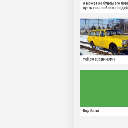
А может не будем его лов
пусть тока поближе подо
Yellow subДРИЗИН
Вид Ялты