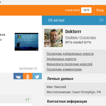
И
Вход
в мою ленту
2679
Об авторе
Doktorrr
как
Профиль
|
Статистика
о
Bl??e mindert Gr??e
Последние добавленные новости
Одобренные новости
Френдлента последних новостей
проблема (3)
Последние комментарии
Личные данные
Имя: Николай
Местоположение: Санкт-Петербург, РФ
+1
Контактная информация