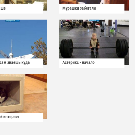
аше
Мурашки забегали
 сам знаешь куда
Астерикс - начало
й интернет