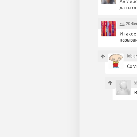
Английс
да ты о
k-s
, 20 Фе
И такое 
называ
fabia
Согл
G
В