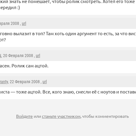
кий знать не помешает, чтобы ролик смотреть. Хотел его тоже 
передил :)
враля 2008 ,
url
говно вылазит в топ? Там хоть один аргумент то есть, за что ви
ют?
N
, 20 Февраля 2008 ,
url
асен. Ролик сам ацтой.
ranty
, 22 Февраля 2008 ,
url
иста — тоже ацтой. Все, кого знаю, снесли её с ноутов и постав
Войдите
или
станьте участником
, чтобы комментировать