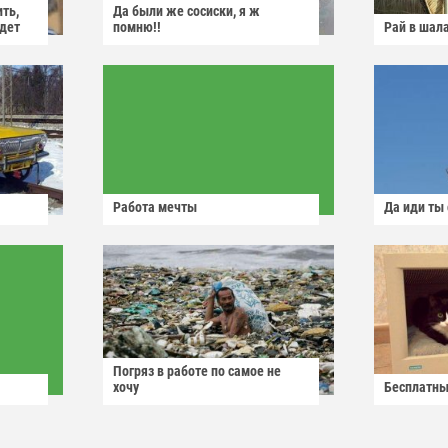
ить,
Да были же сосиски, я ж
йдет
помню!!
Рай в шал
Работа мечты
Да иди ты
Погряз в работе по самое не
хочу
Бесплатны