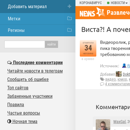
КОРОНАВИРУС
НОВОСТИ
Добавить материал
Развлеч
Метки
Виста?! А почем
Регионы
Видеоролик, р
отметили
34
пика творения
требованию м
человека
в архиве
Последние комментарии
Источник:
f
Читайте новости в телеграм
Добавил
Dokt
Сообщить об ошибке
видео
,
юмор
,
4 комментари
Топ сайтов
Забаненные участники
Правила
Комментари
Частые вопросы
Ночная тема
MaxGal
, 