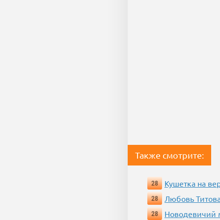
Также смотрите:
Кушетка на ве
28
Любовь Титова
28
Новодевичий м
28