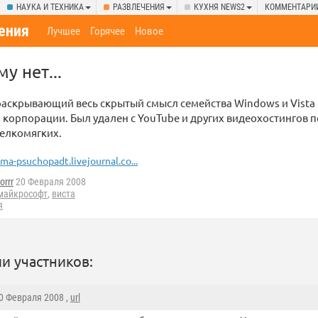
НАУКА И ТЕХНИКА
РАЗВЛЕЧЕНИЯ
КУХНЯ NEWS2
КОММЕНТАРИ
ения
Лучшее
Горячее
Новое
у нет...
аскрывающий весь скрытый смысл семейства Windows и Vista 
 корпорации. Был удален с YouTube и других видеохостингов п
елкомягких.
ima-psuchopadt.livejournal.co...
orrr
20 Февраля 2008
майкрософт
,
виста
я
и участников:
20 Февраля 2008 ,
url