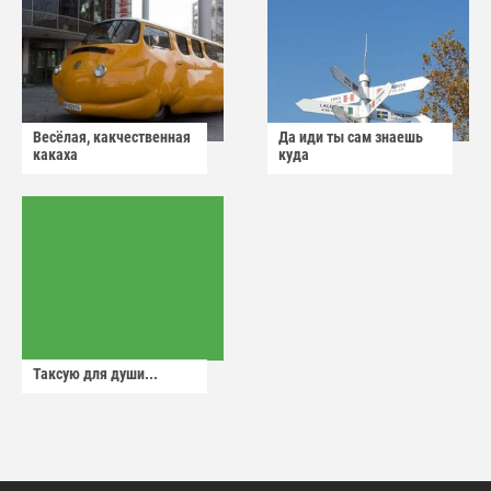
Весёлая, какчественная
Да иди ты сам знаешь
какаха
куда
Таксую для души...