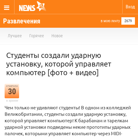
Вход
Развлечения
в мою ленту
2679
Лучшее
Горячее
Новое
Студенты создали ударную
установку, которой управляет
компьютер [фото + видео]
отметили
30
в архиве
Чем только не удивляют студенты! В одном из колледжей
Великобритании, студенты создали ударную установку,
которой управляет компьютер! К барабанам и тарелкам
ударной установки подведены некие прототипы ударных
палочек, которыми управляет компьютер через MIDI-