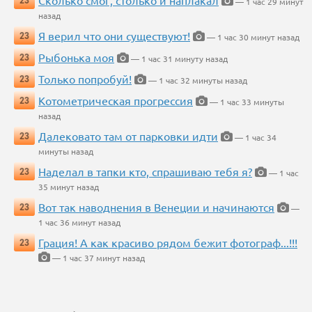
Сколько смог, столько и наплакал
23
— 1 час 29 минут
назад
Я верил что они существуют!
23
— 1 час 30 минут назад
Рыбонька моя
23
— 1 час 31 минуту назад
Только попробуй!
23
— 1 час 32 минуты назад
Котометрическая прогрессия
23
— 1 час 33 минуты
назад
Далековато там от парковки идти
23
— 1 час 34
минуты назад
Наделал в тапки кто, спрашиваю тебя я?
23
— 1 час
35 минут назад
Вот так наводнения в Венеции и начинаются
23
—
1 час 36 минут назад
Грация! А как красиво рядом бежит фотограф...!!!
23
— 1 час 37 минут назад