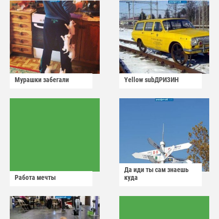
Мурашки забегали
Yellow subДРИЗИН
Да иди ты сам знаешь
Работа мечты
куда