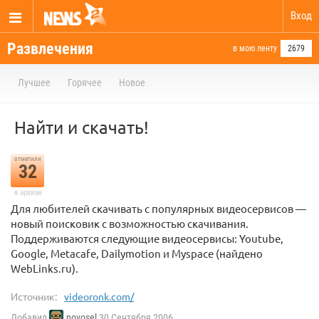
Вход
Развлечения
в мою ленту
2679
Лучшее
Горячее
Новое
Найти и скачать!
отметили
32
в архиве
Для любителей скачивать с популярных видеосервисов —
новый поисковик с возможностью скачивания.
Поддерживаются следующие видеосервисы: Youtube,
Google, Metacafe, Dailymotion и Myspace (найдено
WebLinks.ru).
Источник:
videoronk.com/
Добавил
novosel
30 Сентября 2006