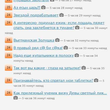
— 5 часов 27 минут назад
Аз есьм царь!!!
25
— 5 часов 28 минут назад
Звездой подрабатывает
24
— 5 часов 29 минут назад
А интересно- подумал ежик- если лошадь ляжет
24
спать, она захлебнется в тумане?
— 5 часов 30 минут
назад
Вьетнамская Золушка
24
— 5 часов 32 минуты назад
В правый ряд с@ би с@ка!
24
— 5 часов 33 минуты назад
Надо еще купальники в полоску
24
— 5 часов 34
минуты назад
Так вот вы какие - глаза на затылке!
24
— 5 часов 35
минут назад
Признавайтесь, кто спрятал мои таблетки?
24
— 5
часов 35 минут назад
Как прилежный ученик вижу Девы светлый лик...
24
— 5 часов 36 минут назад