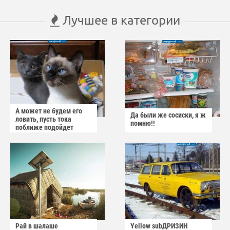
Лучшее в категории
А может не будем его
Да были же сосиски, я ж
ловить, пусть тока
помню!!
поближе подойдет
Рай в шалаше
Yellow subДРИЗИН