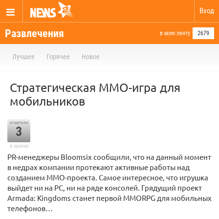
Вход
Развлечения
в мою ленту
2679
Лучшее
Горячее
Новое
Стратегическая MMO-игра для
мобильников
отметили
3
в архиве
PR-менеджеры Bloomsix сообщили, что на данный момент
в недрах компании протекают активные работы над
созданием MMO-проекта. Самое интересное, что игрушка
выйдет ни на PC, ни на ряде консолей. Грядущий проект
Armada: Kingdoms станет первой MMORPG для мобильных
телефонов…