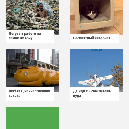
Погряз в работе по
самое не хочу
Бесплатный интернет
Весёлая, какчественная
Да иди ты сам знаешь
какаха
куда