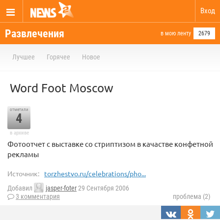
Вход
Развлечения
в мою ленту
2679
Лучшее
Горячее
Новое
Word Foot Moscow
отметили
4
в архиве
Фотоотчет с выставке со стриптизом в качастве конфетной
рекламы
Источник:
torzhestvo.ru/celebrations/pho...
Добавил
jasper-foter
29 Сентября 2006
3 комментария
проблема (2)