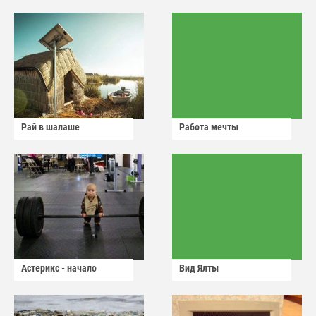
Рай в шалаше
Работа мечты
Астерикс - начало
Вид Ялты