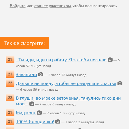
Войдите
или
станьте участником
, чтобы комментировать
Также смотрите:
- Ты иди, иди на работу. Я за тебя посплю
21
— 6
часов 57 минут назад
Завалили
21
— 6 часов 58 минут назад
Дальше не поеду, чтобы не разрушать счастья
22
— 6 часов 59 минут назад
В глуши, во мраке заточенья, тянулись тихо дни
22
мои...
— 7 часов 0 минут назад
Маджонг
21
— 7 часов 1 минуту назад
100% блондинка!
21
— 7 часов 2 минуты назад