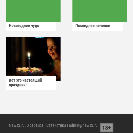
Новогоднее чудо
Последнее печенье
Вот это настоящий
праздник!
News2.ru
:
О сервисе
|
Статистика
| admin@news2.ru
18+