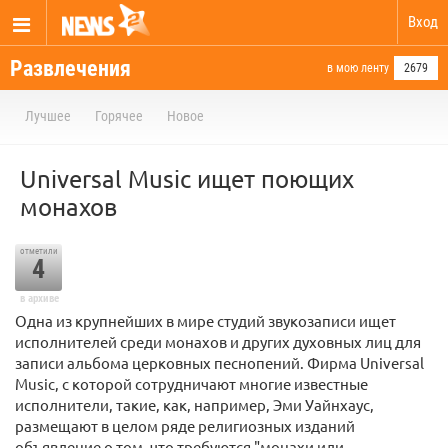
Вход
Развлечения
в мою ленту
2679
Лучшее
Горячее
Новое
Universal Music ищет поющих
монахов
отметили
4
в архиве
Одна из крупнейших в мире студий звукозаписи ищет
исполнителей среди монахов и других духовных лиц для
записи альбома церковных песнопений. Фирма Universal
Music, с которой сотрудничают многие известные
исполнители, такие, как, например, Эми Уайнхаус,
размещают в целом ряде религиозных изданий
объявление о том, что требуются "монахи или