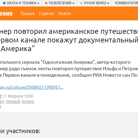
НАУКА И ТЕХНИКА
РАЗВЛЕЧЕНИЯ
КУХНЯ NEWS2
КОММЕНТАРИ
ения
Лучшее
Горячее
Новое
нер повторил американское путешеств
ервом канале покажут документальный
 Америка"
тального сериала "Одноэтажная Америка", автор которого
нер ради съемок ленты повторил путешествие Ильфа и Петров
а Первом канале в понедельник, сообщил РИА Новости сам По
ian.ru/culture/20080211/98951...
t
11 Февраля 2008
ал
,
первый
,
познер
я
и участников: