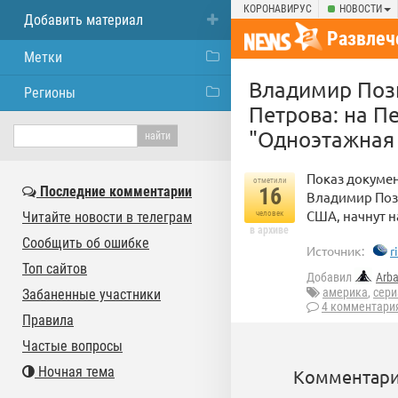
КОРОНАВИРУС
НОВОСТИ
Добавить материал
Развлеч
Метки
Владимир Поз
Регионы
Петрова: на П
"Одноэтажная
Показ докумен
отметили
Последние комментарии
16
Владимир Поз
США, начнут н
Читайте новости в телеграм
человек
в архиве
Сообщить об ошибке
Источник:
r
Топ сайтов
Добавил
Arba
америка
,
сери
Забаненные участники
4 комментари
Правила
Частые вопросы
Ночная тема
Комментари