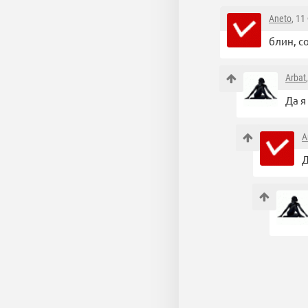
Aneto
, 11
блин, с
Arbat
Да я
A
Д