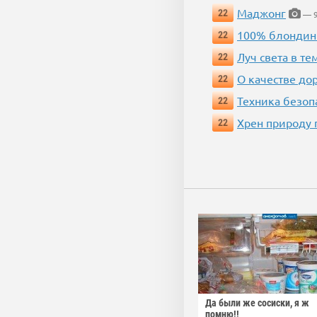
Маджонг
22
— 9
100% блондин
22
Луч света в те
22
О качестве до
22
Техника безопас
22
Хрен природу 
22
Да были же сосиски, я ж
помню!!