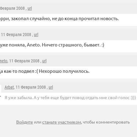
 Февраля 2008 ,
url
орри, закопал случайно, не до конца прочитал новость.
, 11 Февраля 2008 ,
url
 уже поняла, Аneto. Ничего страшного, бывает. :)
neto
, 11 Февраля 2008 ,
url
а как-то подвел :( Нехорошо получилось.
Arbat
, 11 Февраля 2008 ,
url
Я уже забыла. А у тебя еще будет повод отдать мне свой голос :)))
Войдите
или
станьте участником
, чтобы комментировать