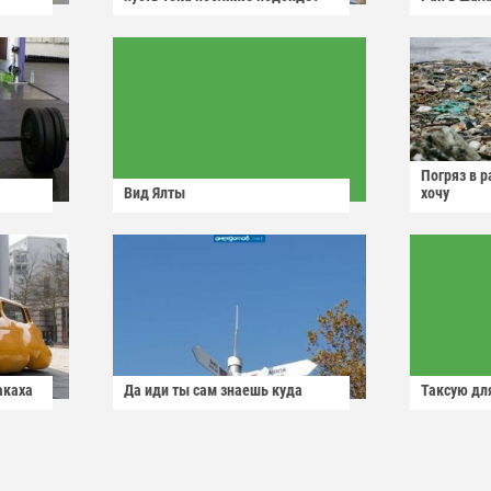
Погряз в р
Вид Ялты
хочу
акаха
Да иди ты сам знаешь куда
Таксую для