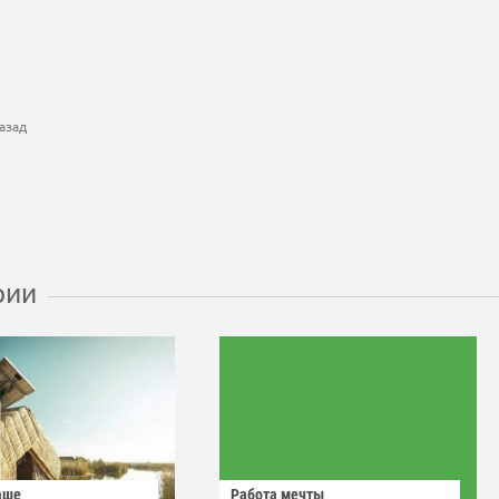
азад
рии
аше
Работа мечты