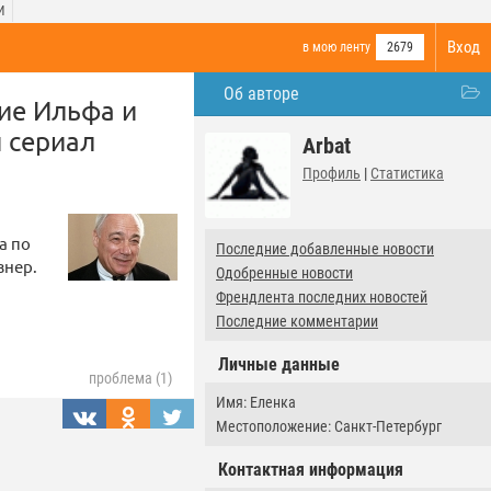
И
Вход
в мою ленту
2679
Об авторе
ие Ильфа и
 сериал
Arbat
Профиль
|
Статистика
а по
Последние добавленные новости
знер.
Одобренные новости
Френдлента последних новостей
Последние комментарии
Личные данные
проблема (1)
Имя: Еленка
Местоположение: Санкт-Петербург
Контактная информация