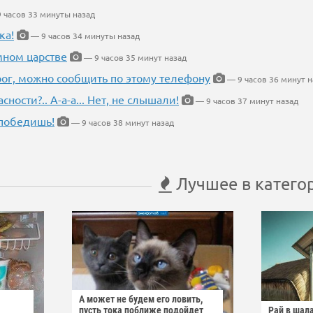
 часов 33 минуты назад
ка!
— 9 часов 34 минуты назад
мном царстве
— 9 часов 35 минут назад
рог, можно сообщить по этому телефону
— 9 часов 36 минут н
ности?.. А-а-а... Нет, не слышали!
— 9 часов 37 минут назад
победишь!
— 9 часов 38 минут назад
Лучшее в катего
А может не будем его ловить,
пусть тока поближе подойдет
Рай в шал