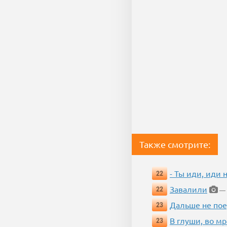
Также смотрите:
- Ты иди, иди 
22
Завалили
22
— 
Дальше не пое
23
В глуши, во мр
23