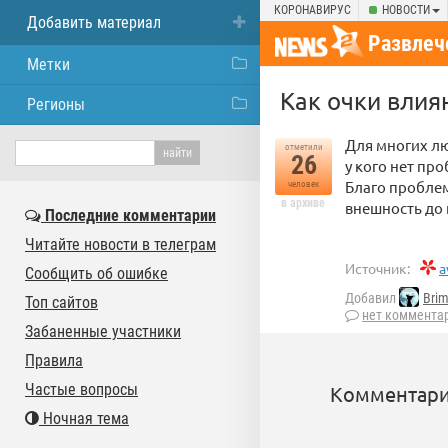
КОРОНАВИРУС
НОВОСТИ
Добавить материал
Развлеч
Метки
Как очки влия
Регионы
Для многих лю
отметили
26
у кого нет пр
Благо проблем
человек
в архиве
внешность до 
Последние комментарии
Читайте новости в телеграм
Источник:
a
Сообщить об ошибке
Добавил
Bri
Топ сайтов
нет коммента
Забаненные участники
Правила
Частые вопросы
Комментари
Ночная тема