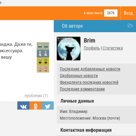
И
Вход
в мою ленту
2679
Об авторе
Brim
миджа. Даже те,
Профиль
|
Статистика
аксессуара.
 вашу
Последние добавленные новости
Одобренные новости
Френдлента последних новостей
Последние комментарии
проблема (1)
Личные данные
Имя: Владимир
Местоположение: Москва (почти)
Контактная информация