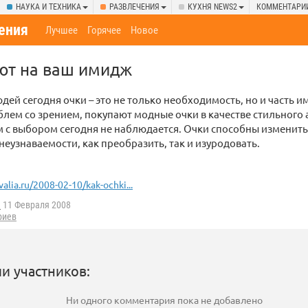
НАУКА И ТЕХНИКА
РАЗВЛЕЧЕНИЯ
КУХНЯ NEWS2
КОММЕНТАРИ
ения
Лучшее
Горячее
Новое
ют на ваш имидж
дей сегодня очки – это не только необходимость, но и часть и
облем со зрением, покупают модные очки в качестве стильного 
 с выбором сегодня не наблюдается. Очки способны изменить
неузнаваемости, как преобразить, так и изуродовать.
valia.ru/2008-02-10/kak-ochki...
m
11 Февраля 2008
риев
и участников:
Ни одного комментария пока не добавлено