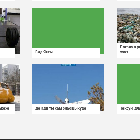
Погряз в р
Вид Ялты
хочу
акаха
Да иди ты сам знаешь куда
Таксую для