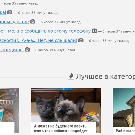
 часов 35 минут назад
ка!
— 6 часов 36 минут назад
мном царстве
— 6 часов 37 минут назад
рог, можно сообщить по этому телефону
— 6 часов 37 минут н
ности?.. А-а-а... Нет, не слышали!
— 6 часов 38 минут назад
победишь!
— 6 часов 39 минут назад
Лучшее в катего
А может не будем его ловить,
пусть тока поближе подойдет
Рай в шал