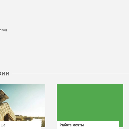
азад
рии
аше
Работа мечты