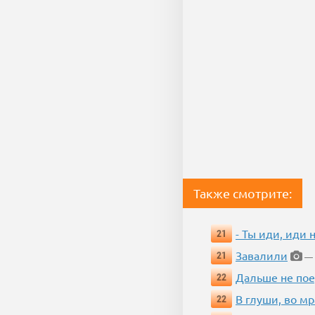
Также смотрите:
- Ты иди, иди 
21
Завалили
21
— 
Дальше не пое
22
В глуши, во мр
22