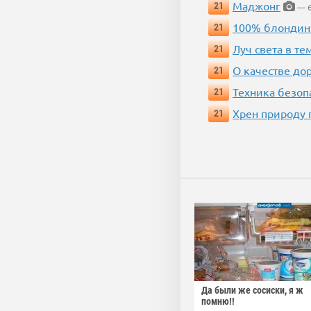
Маджонг
21
— 6
100% блондин
21
Луч света в те
21
О качестве до
21
Техника безопас
21
Хрен природу 
21
Да были же сосиски, я ж
помню!!