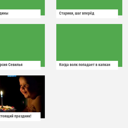
одины
Старики, шаг вперёд
рсия Севилья
Когда волк попадает в капкан
астоящий праздник!