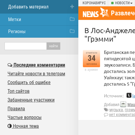
КОРОНАВИРУС
НОВОСТИ
Добавить материал
Развлеч
Метки
В Лос-Анджел
Регионы
"Грэмми"
Британская пе
отметили
34
пятидесятой 
звукозаписи. 
Последние комментарии
человека
в архиве
достались зол
Читайте новости в телеграм
Уайнхаус такж
Сообщить об ошибке
достались 5 "
Топ сайтов
Источник:
l
Забаненные участники
Добавил
Mau
Правила
музыка
,
грэм
нет коммента
Частые вопросы
Ночная тема