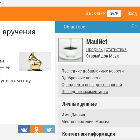
И
Вход
в мою ленту
2679
Об авторе
 вручения
MaulNet
Профиль
|
Статистика
Старый дон Маул
ии
 — ей
Последние добавленные новости
,
Одобренные новости
с в этом году
Френдлента последних новостей
Последние комментарии
Личные данные
Имя: Даниил
Местоположение: Москва
Контактная информация