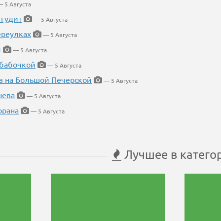
 5 Августа
 гудит
— 5 Августа
ереулках
— 5 Августа
й
— 5 Августа
 бабочкой
— 5 Августа
в на Большой Печерской
— 5 Августа
нева
— 5 Августа
орана
— 5 Августа
Лучшее в катего