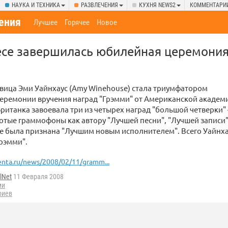
НАУКА И ТЕХНИКА
РАЗВЛЕЧЕНИЯ
КУХНЯ NEWS2
КОММЕНТАРИ
ения
Лучшее
Горячее
Новое
есе завершилась юбилейная церемония
вица Эми Уайнхаус (Amy Winehouse) стала триумфатором
церемонии вручения наград "Грэмми" от Американской академ
Британка завоевала три из четырех наград "большой четверки"
отые граммофоны как автору "Лучшей песни", "Лучшей записи"
е была признана "Лучшим новым исполнителем". Всего Уайнхау
Грэмми".
enta.ru/news/2008/02/11/gramm...
lNet
11 Февраля 2008
ми
риев