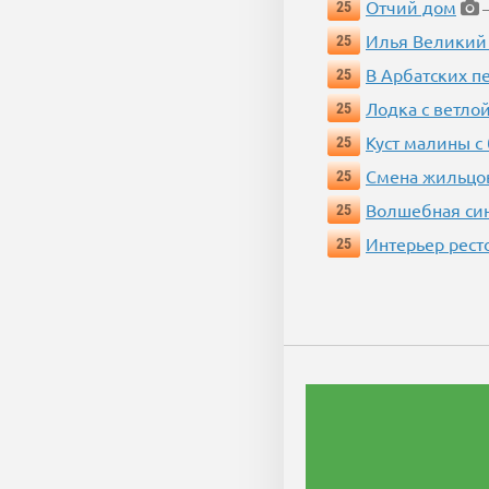
Отчий дом
25
—
Илья Великий
25
В Арбатских п
25
Лодка с ветло
25
Куст малины с
25
Смена жильцо
25
Волшебная си
25
Интерьер рест
25