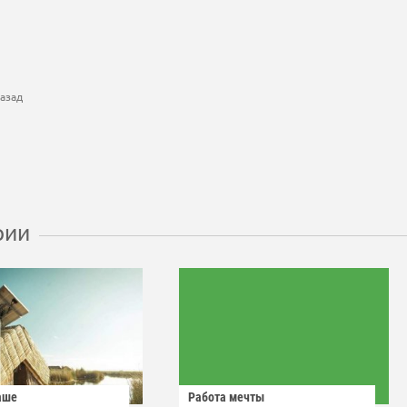
азад
рии
аше
Работа мечты