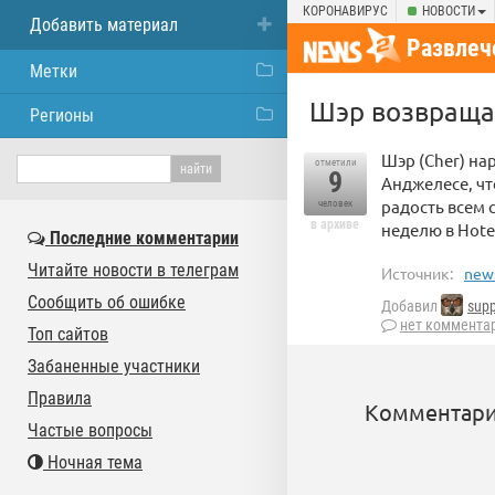
КОРОНАВИРУС
НОВОСТИ
Добавить материал
Развлеч
Метки
Шэр возвращае
Регионы
Шэр (Cher) на
отметили
9
Анджелесе, что
радость всем 
человек
в архиве
неделю в Hotel
Последние комментарии
Читайте новости в телеграм
Источник:
news
Сообщить об ошибке
Добавил
supp
нет коммента
Топ сайтов
Забаненные участники
Правила
Комментари
Частые вопросы
Ночная тема