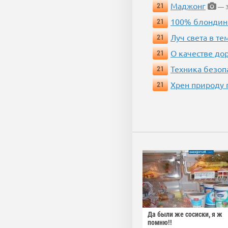
Маджонг
21
— 3
100% блондин
21
Луч света в те
21
О качестве до
21
Техника безопас
21
Хрен природу 
21
Да были же сосиски, я ж
помню!!