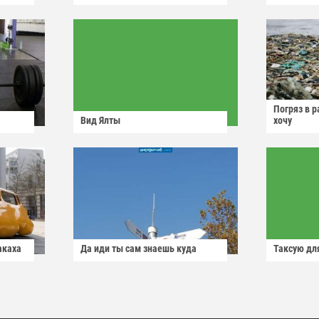
Погряз в р
Вид Ялты
хочу
акаха
Да иди ты сам знаешь куда
Таксую для