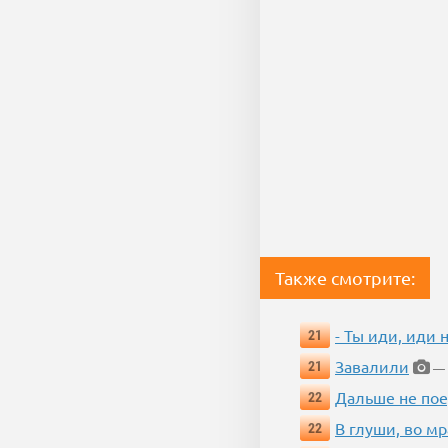
Также смотрите:
- Ты иди, иди 
21
Завалили
21
— 
Дальше не пое
22
В глуши, во мр
22