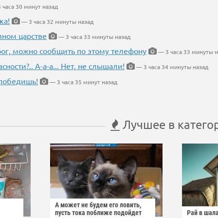
 часа 30 минут назад
ка!
— 3 часа 32 минуты назад
мном царстве
— 3 часа 33 минуты назад
рог, можно сообщить по этому телефону
— 3 часа 33 минуты н
ности?.. А-а-а... Нет, не слышали!
— 3 часа 34 минуты назад
победишь!
— 3 часа 35 минут назад
Лучшее в катего
А может не будем его ловить,
пусть тока поближе подойдет
Рай в шал