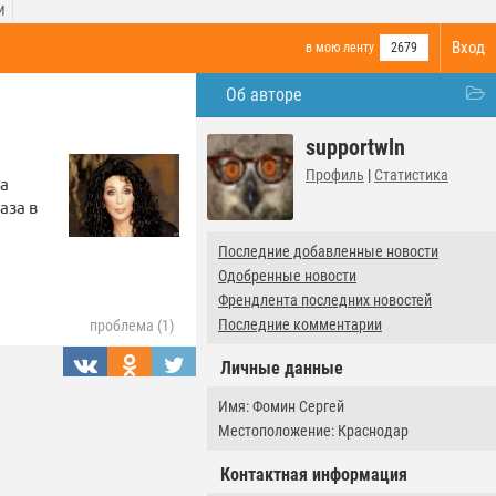
И
Вход
в мою ленту
2679
Об авторе
supportwln
Профиль
|
Статистика
на
аза в
Последние добавленные новости
Одобренные новости
Френдлента последних новостей
Последние комментарии
проблема (1)
Личные данные
Имя: Фомин Сергей
Местоположение: Краснодар
Контактная информация