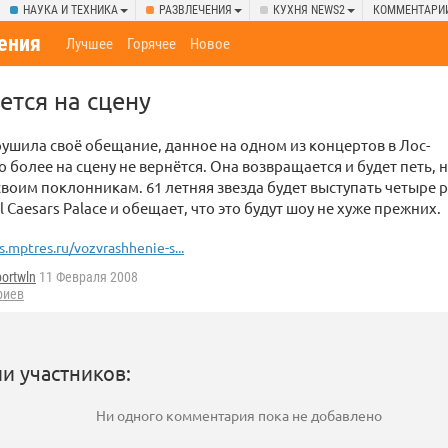
НАУКА И ТЕХНИКА
РАЗВЛЕЧЕНИЯ
КУХНЯ NEWS2
КОММЕНТАРИ
ения
Лучшее
Горячее
Новое
тся на сцену
рушила своё обещание, данное на одном из концертов в Лос-
 более на сцену не вернётся. Она возвращается и будет петь, 
своим поклонникам. 61 летняя звезда будет выступать четыре р
 Caesars Palace и обещает, что это будут шоу не хуже прежних.
.mptres.ru/vozvrashhenie-s...
ortwln
11 Февраля 2008
риев
и участников:
Ни одного комментария пока не добавлено