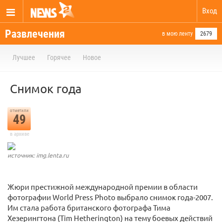
Вход
Развлечения
в мою ленту
2679
Лучшее
Горячее
Новое
Cнимок года
отметили
49
в архиве
источник: img.lenta.ru
Жюри престижной международной премии в области
фотографии World Press Photo выбрало снимок года-2007.
Им стала работа британского фотографа Тима
Хезерингтона (Tim Hetherington) на тему боевых действий