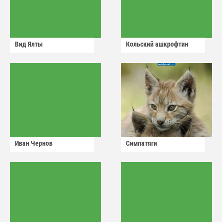
Вид Ялты
Кольский ашкрофтин
Иван Чернов
Симпатяги