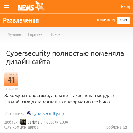
Вход
Развлечения
в мою ленту
2679
Лучшее
Горячее
Новое
Сybersecurity полностью поменяла
дизайн сайта
отметили
41
в архиве
Захожу за новостями, а там вот такая новая морда :)
На мой взгляд старая как-то информативнее была.
Источник:
cybersecurity.ru/
Добавил
darisha
7 Февраля 2008
9 комментариев
проблема (2)