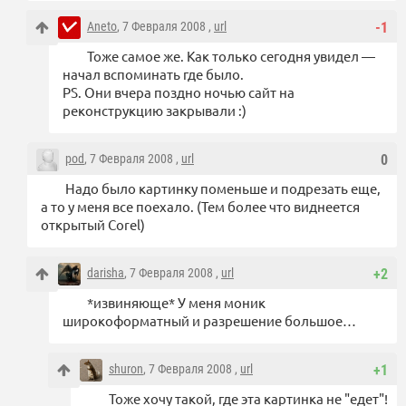
Aneto
, 7 Февраля 2008 ,
url
-1
Тоже самое же. Как только сегодня увидел —
начал вспоминать где было.
PS. Они вчера поздно ночью сайт на
реконструкцию закрывали :)
pod
, 7 Февраля 2008 ,
url
0
Надо было картинку поменьше и подрезать еще,
а то у меня все поехало. (Тем более что виднеется
открытый Corel)
darisha
, 7 Февраля 2008 ,
url
+2
*извиняюще* У меня моник
широкоформатный и разрешение большое…
shuron
, 7 Февраля 2008 ,
url
+1
Тоже хочу такой, где эта картинка не "едет"!