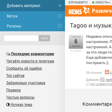
КОРОНАВИРУС
НОВОСТИ
Добавить материал
Развлеч
Метки
Tagoo и музык
Регионы
Недавно описы
отметили
6
настроению. П
настроений. А
человек
в архиве
за что люди го
Последние комментарии
Еще добавили 
Читайте новости в телеграм
послушать ;).
Сообщить об ошибке
Источник:
t
Топ сайтов
Добавил
iver
Забаненные участники
нет коммента
Правила
Частые вопросы
Комментари
Ночная тема