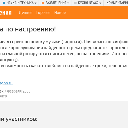
НАУКА И ТЕХНИКА
РАЗВЛЕЧЕНИЯ
КУХНЯ NEWS2
КОММЕНТАРИ
ения
Лучшее
Горячее
Новое
а по настроению!
вал сервис по поиску музыки (Tagoo.ru). Появилась новая фиш
осле прослушивания найденного трека предлагается проголос
 на главной ротируются списки песен, по настроениям. Интерес
лосуют ;).
возможность скачать плейлист на найденные треки, теперь м
agoo.ru
tex
7 Февраля 2008
риев
и участников: