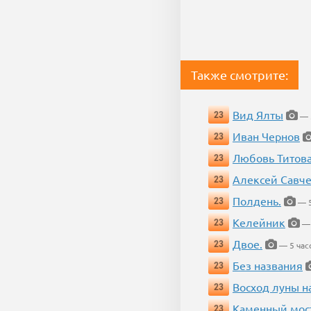
Также смотрите:
Вид Ялты
23
— 5
Иван Чернов
23
Любовь Титов
23
Алексей Савч
23
Полдень.
23
— 5
Келейник
23
— 
Двое.
23
— 5 час
Без названия
23
Восход луны н
23
Каменный мос
23