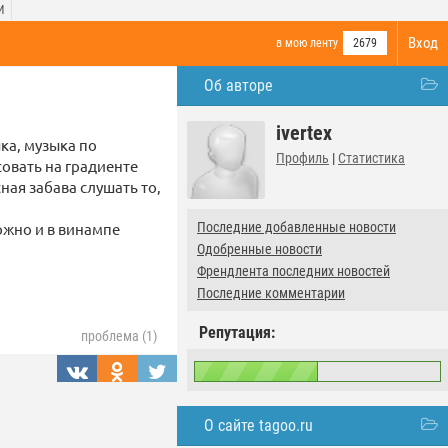
И
Вход
в мою ленту
2679
Об авторе
ivertex
ка, музыка по
Профиль
|
Статистика
овать на градиенте
ная забава слушать то,
ожно и в винампе
Последние добавленные новости
Одобренные новости
Френдлента последних новостей
Последние комментарии
Репутация:
проблема (1)
О сайте tagoo.ru