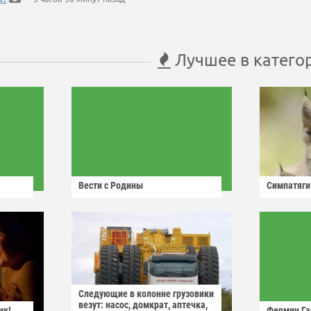
Лучшее в катего
Вести с Родины
Симпатяги
Следующие в колонне грузовики
везут: насос, домкрат, аптечка,
ик!
Фермин Га