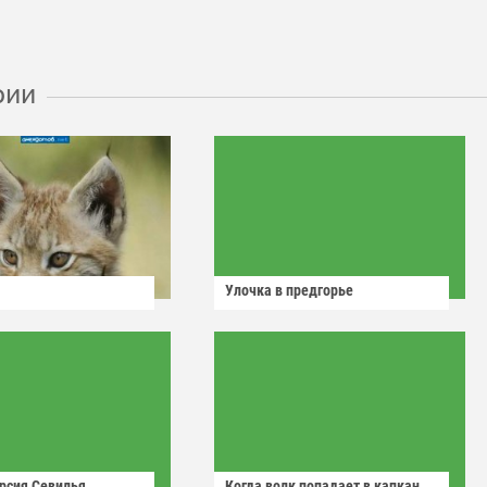
рии
Улочка в предгорье
рсия Севилья
Когда волк попадает в капкан