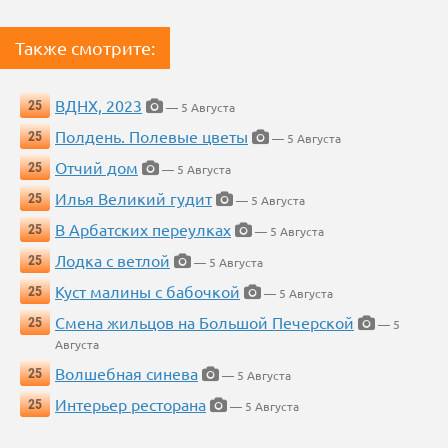
Также смотрите:
ВДНХ, 2023
25
— 5 Августа
Полдень. Полевые цветы
25
— 5 Августа
Отчий дом
25
— 5 Августа
Илья Великий гудит
25
— 5 Августа
В Арбатских переулках
25
— 5 Августа
Лодка с ветлой
25
— 5 Августа
Куст малины с бабочкой
25
— 5 Августа
Смена жильцов на Большой Печерской
25
— 5
Августа
Волшебная синева
25
— 5 Августа
Интерьер ресторана
25
— 5 Августа