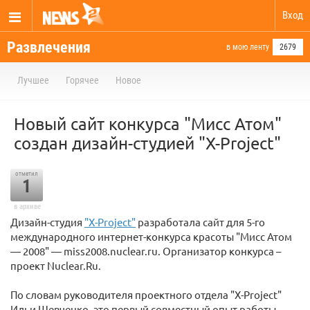
Вход
Развлечения
в мою ленту
2679
Лучшее
Горячее
Новое
Новый сайт конкурса "Мисс Атом"
создан дизайн-студией "X-Project"
отметил
1
в архиве
Дизайн-студия
"X-Project"
разработала сайт для 5-го
международного интернет-конкурса красоты "Мисс Атом
— 2008" — miss2008.nuclear.ru. Организатор конкурса –
проект Nuclear.Ru.
По словам руководителя проектного отдела "X-Project"
Ильи Шевченко, это первый совместный опыт работы