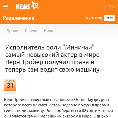
Вход
Развлечения
в мою ленту
2679
Лучшее
Горячее
Новое
Исполнитель роли "Мини-ми"
самый невысокий актер в мире
Верн Тройер получил права и
теперь сам водит свою машину
отметили
31
в архиве
Верн Тройер, известный по фильмам Остин Пауэрс, рост
которого всего 82 сантиметра, недавно получил права и
сейчас водит машину. Рост Тройера всего 82 сантиметра, и
он является самым маленьким актером в мире. Однако