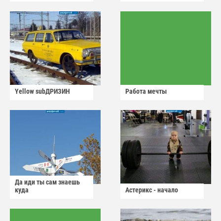
Yellow subДРИЗИН
Работа мечты
Да иди ты сам знаешь
куда
Астерикс - начало