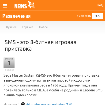
Вход
Развлечения
в мою ленту
2679
Лучшее
Горячее
Новое
SMS - это 8-битная игровая
приставка
отметил
1
в архиве
Sega Master System (SMS)- это 8-битная игровая приставка,
выпущенная одним из гигантов игровой индустрии-
японской компанией Sega в 1986 году. Причем тогда она
появилась только в США, а у себя на родине и в Европе SMS
вышла годом позже…
Источник:
virtuozius.ru/content/view/170...