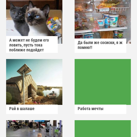
А может не будем его
Да были же сосиски, я ж
ловить, пусть тока
помню!!
поближе подойдет
Рай в шалаше
Работа мечты