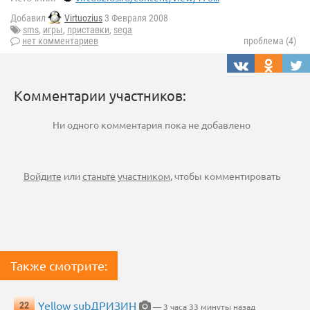
Добавил
Virtuozius
3 Февраля 2008
sms
,
игры
,
приставки
,
sega
нет комментариев
проблема (4)
Комментарии участников:
Ни одного комментария пока не добавлено
Войдите
или
станьте участником
, чтобы комментировать
Также смотрите:
Yellow subДРИЗИН
22
— 3 часа 33 минуты назад