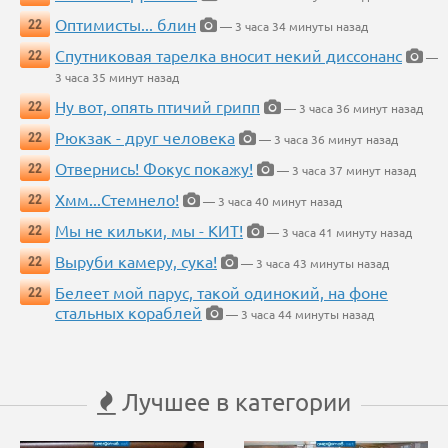
Оптимисты... блин
22
— 3 часа 34 минуты назад
Спутниковая тарелка вносит некий диссонанс
22
—
3 часа 35 минут назад
Ну вот, опять птичий грипп
22
— 3 часа 36 минут назад
Рюкзак - друг человека
22
— 3 часа 36 минут назад
Отвернись! Фокус покажу!
22
— 3 часа 37 минут назад
Хмм...Стемнело!
22
— 3 часа 40 минут назад
Мы не кильки, мы - КИТ!
22
— 3 часа 41 минуту назад
Выруби камеру, сука!
22
— 3 часа 43 минуты назад
Белеет мой парус, такой одинокий, на фоне
22
стальных кораблей
— 3 часа 44 минуты назад
Лучшее в категории