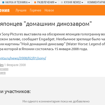
НАУКА И ТЕХНИКА
РАЗВЛЕЧЕНИЯ
КУХНЯ NEWS2
КОММЕНТАРИ
ения
Лучшее
Горячее
Новое
а японцев "домашним динозавром"
Sony Pictures выставила на обозрение японцев голограмму в
ском заливе, сообщает Engadget. Необычное зрелище было ч
и картины "Мой домашний динозавр" (Water Horse: Legend of
ра которой в Японии состоялась 15 января 2008 года.
enta.ru/news/2008/02/01/sony/
des
1 Февраля 2008
нозавр
риев
и участников:
Ни одного комментария пока не добавлено