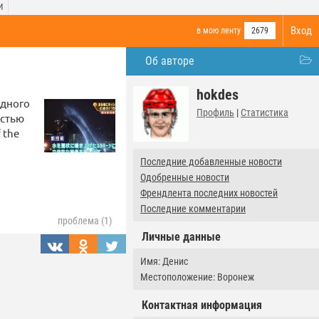
И
Вход
в мою ленту
2679
Об авторе
hokdes
одного
Профиль
|
Статистика
астью
 the
Последние добавленные новости
Одобренные новости
Френдлента последних новостей
Последние комментарии
проблема (1)
Личные данные
Имя: Денис
Местоположение: Воронеж
Контактная информация