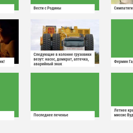
Вести с Родины
Симпатяги
Следующие в колонне грузовики
везут: насос, домкрат, аптечка,
ик!
Фермин Га
аварийный знак
Летнее кр
Последнее печенье
миссис Ву