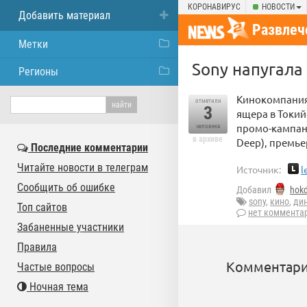
КОРОНАВИРУС
НОВОСТИ
Добавить материал
Развлеч
Метки
Sony напугал
Регионы
Кинокомпания 
отметили
3
ящера в Токий
промо-кампани
человека
в архиве
Deep), премье
Последние комментарии
Читайте новости в телеграм
Источник:
l
Сообщить об ошибке
Добавил
hok
sony
,
кино
,
ди
Топ сайтов
нет коммента
Забаненные участники
Правила
Комментари
Частые вопросы
Ночная тема