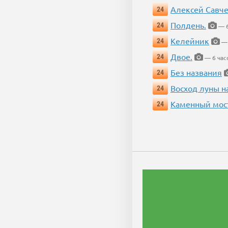
Алексей Савч
24
Полдень.
24
— 6
Келейник
24
— 
Двое.
24
— 6 час
Без названия
24
Восход луны н
24
Каменный мос
24