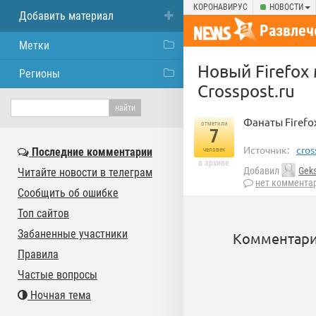
КОРОНАВИРУС
НОВОСТИ
Добавить материал
Развлеч
Метки
Новый Firefox
Регионы
Crosspost.ru
Фанаты Firefo
отметили
7
Источник:
cros
Последние комментарии
человек
в архиве
Добавил
Geks
Читайте новости в телеграм
нет коммента
Сообщить об ошибке
Топ сайтов
Забаненные участники
Комментари
Правила
Частые вопросы
Ночная тема