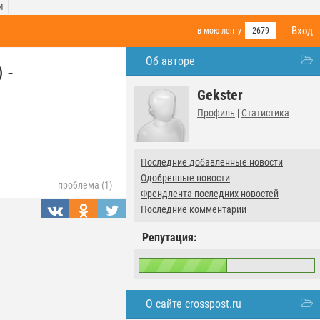
И
Вход
в мою ленту
2679
Об авторе
 -
Gekster
Профиль
|
Статистика
Последние добавленные новости
Одобренные новости
проблема (1)
Френдлента последних новостей
Последние комментарии
Репутация:
О сайте crosspost.ru