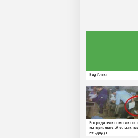
Вид Ялты
Его родители помогли шко
материально..А остальны
не сдадут