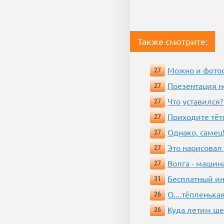
Также смотрите:
Можно и фотос
27
Презентация 
27
Что уставился?
27
Приходите тёт
27
Однако, самец!
27
Это нарисовал
27
Волга - машин
27
Бесплатный ин
31
О....тёпленькая
26
Куда летим ш
26