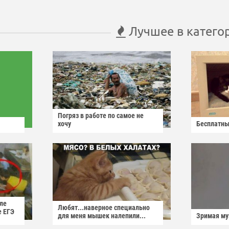
Лучшее в катего
Погряз в работе по самое не
хочу
Бесплатны
ле
Любят...наверное специально
е ЕГЭ
для меня мышек налепили...
Зримая м