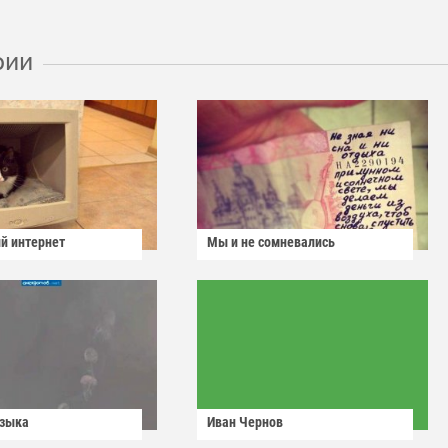
рии
й интернет
Мы и не сомневались
узыка
Иван Чернов