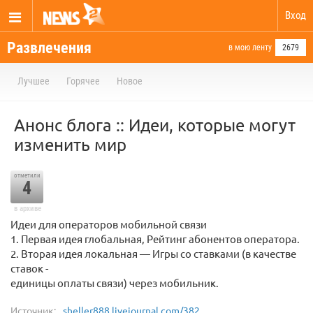
Вход
Развлечения
в мою ленту
2679
Лучшее
Горячее
Новое
Анонс блога :: Идеи, которые могут
изменить мир
отметили
4
в архиве
Идеи для операторов мобильной связи
1. Первая идея глобальная, Рейтинг абонентов оператора.
2. Вторая идея локальная — Игры со ставками (в качестве
ставок -
единицы оплаты связи) через мобильник.
Источник:
sheller888.livejournal.com/382...