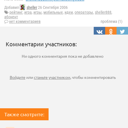
Добавил
sheller
26 Сентября 2006
рейтинг
,
игра
,
игры
,
мобильные
,
идеи
,
операторы
,
sheller888
,
абонент
нет комментариев
проблема (1)
Комментарии участников:
Ни одного комментария пока не добавлено
Войдите
или
станьте участником
, чтобы комментировать
Также смотрите: