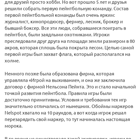
для друзей просто хобби. Но вот прошло 5 лет и друзья
решили собрать первую пейнтбольную команду. Состав
первой пейнтбольной команды был очень ярким:
журналист, кинопродюсер, фермер, лесник, брокер и
бывший боксер. Все эти люди, собравшиеся поиграть в
пейнтбол, были заядлыми охотниками. Игроки
преследовали друг друга на площади земли размером в 80
акров, которая сплошь была покрыта лесом. Целью самой
первой игры был захват флага, который располагался на
холме.
Немного позже была образована фирма, которая
управляла «Игрой на выживание», и она же заключила
договор с фирмой Нельсона Пейнта. Это и стало начальной
точкой развития пейнтбола. Правила игры были
достаточно примитивны. Условия и требования тех игр
значительно отличались от нынешних. Обоймы маркеров
Nelspot хватало на 10 раундов, а вот когда игрок решал
перезарядить свой маркер, то тут начиналась настоящая
морока.
В то время не существовало такой экипировки, игроки во