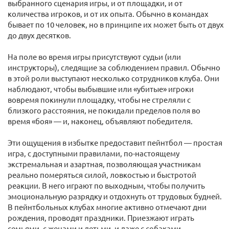
выбранного сценария игры, и от площадки, и от
количества игроков, и от их опыта. Обычно в командах
бывает по 10 человек, но в принципе их может быть от двух
до двух десятков.
На поле во время игры присутствуют судьи (или
инструкторы), следящие за соблюдением правил. Обычно
в этой роли выступают несколько сотрудников клуба. Они
наблюдают, чтобы выбывшие или «убитые» игроки
вовремя покинули площадку, чтобы не стреляли с
близкого расстояния, не покидали пределов поля во
время «боя» — и, наконец, объявляют победителя.
Эти ощущения в избытке предоставит пейнтбол — простая
игра, с доступными правилами, по-настоящему
экстремальная и азартная, позволяющая участникам
реально померяться силой, ловкостью и быстротой
реакции. В него играют по выходным, чтобы получить
эмоциональную разрядку и отдохнуть от трудовых будней.
В пейнтбольных клубах многие активно отмечают дни
рождения, проводят праздники. Приезжают играть
семьями, с женами и детьми, и даже с собаками.