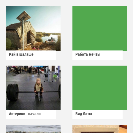
Рай в шалаше
Работа мечты
Астерикс - начало
Вид Ялты