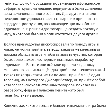
Гейн, идя домой, обсуждали поражающее африканское
сафари, откуда они недавно вернулись и были удивлены
всем величием данного события. Два друга испытали
невероятное удовольствие от сафари, им пришлось по
сердцу острое чувство, возникающее при выработке
адреналина, и решили два товарища создать похожую
игру, в которой бы они могли охотиться друг за другом.
Долгое время друзья дискуссировали по поводу игры и
никак не могли прийти к выводу, какими же качествами
должна обладать игра, чтобы вызывать чувство, которая
бы хорошо щекотало, нервы и вызывало выработку
адреналина. В итоге они всё-таки пришли к единому
мнению, но возникла ещё одна проблема – техническая. И
тут как никогда кстати, им на помощь пришёл ещё один
товарищ, имя которого Джордж Батлер, он принёс с собой
каталог сельскохозяйственных товаров и показал им
разработку фирмы Нельсона Пейнта – это был
пейнтбольный маркер.
Конечно же, как это всегда и бывает, изначально игра была