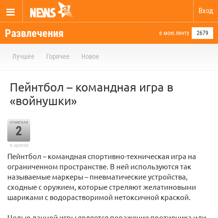
Вход
Развлечения
в мою ленту
2679
Лучшее
Горячее
Новое
Пейнтбол – командная игра в
«войнушки»
отметили
2
в архиве
Пейнтбол – командная спортивно-техническая игра на
ограниченном пространстве. В ней используются так
называемые маркеры – пневматические устройства,
сходные с оружием, которые стреляют желатиновыми
шариками с водорастворимой нетоксичной краской.
Целью данной игры является поражение противника или