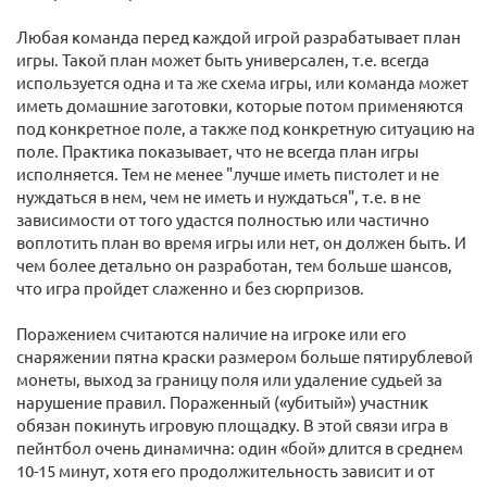
Любая команда перед каждой игрой разрабатывает план
игры. Такой план может быть универсален, т.е. всегда
используется одна и та же схема игры, или команда может
иметь домашние заготовки, которые потом применяются
под конкретное поле, а также под конкретную ситуацию на
поле. Практика показывает, что не всегда план игры
исполняется. Тем не менее "лучше иметь пистолет и не
нуждаться в нем, чем не иметь и нуждаться", т.е. в не
зависимости от того удастся полностью или частично
воплотить план во время игры или нет, он должен быть. И
чем более детально он разработан, тем больше шансов,
что игра пройдет слаженно и без сюрпризов.
Поражением считаются наличие на игроке или его
снаряжении пятна краски размером больше пятирублевой
монеты, выход за границу поля или удаление судьей за
нарушение правил. Пораженный («убитый») участник
обязан покинуть игровую площадку. В этой связи игра в
пейнтбол очень динамична: один «бой» длится в среднем
10-15 минут, хотя его продолжительность зависит и от