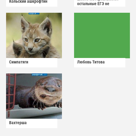
Кольский ашкрофтин
остальные ЕГЭ не
сдадут
Симпатяги
Любовь Титова
Вахтерша