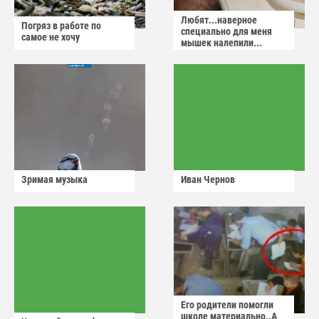
Любят...наверное
Погряз в работе по
специально для меня
самое не хочу
мышек налепили...
Зримая музыка
Иван Чернов
Его родители помогли
школе материально..А