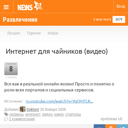
Вход
Развлечения
в мою ленту
2679
Лучшее
Горячее
Новое
Интернет для чайников (видео)
отметили
8
в архиве
Все как в реальной онлайн-жизни! Просто и понятно о
роли всех порталов и социальных сервисов.
Источник:
ru.youtube.com/watch?v=VgQMTLK...
Добавил
Doktorrr
28 Января 2008
сервисы
,
интернет
,
видео
,
юмор
,
стартапы
2 комментария
проблема (4)