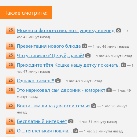
Также смотрите:
Можно и фотосессию, но сгущенку вперед
25
— 1
час 45 минут назад
Презентация нового блюда
25
— 1 час 46 минут назад
Что уставился? Целуй, давай!
25
— 1 час 46 минут назад
Приходите тётя Кошка нашу детку покачать!
25
— 1
час 47 минут назад
Однако, самец!!!
25
— 1 час 48 минут назад
Это нарисовал сам дворник - юморист
25
— 1 час 49
минут назад
Волга - машина для всей семьи
25
— 1 час 50 минут
назад
Бесплатный интернет
26
— 1 час 51 минуту назад
О....тёпленькая пошла...
24
— 1 час 53 минуты назад