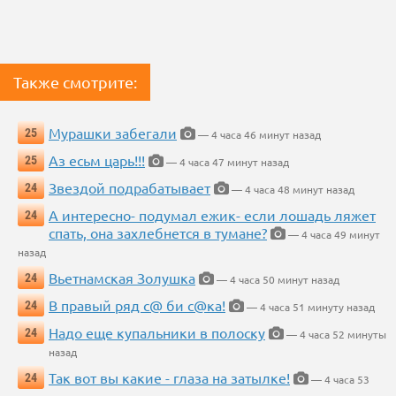
Также смотрите:
Мурашки забегали
25
— 4 часа 46 минут назад
Аз есьм царь!!!
25
— 4 часа 47 минут назад
Звездой подрабатывает
24
— 4 часа 48 минут назад
А интересно- подумал ежик- если лошадь ляжет
24
спать, она захлебнется в тумане?
— 4 часа 49 минут
назад
Вьетнамская Золушка
24
— 4 часа 50 минут назад
В правый ряд с@ би с@ка!
24
— 4 часа 51 минуту назад
Надо еще купальники в полоску
24
— 4 часа 52 минуты
назад
Так вот вы какие - глаза на затылке!
24
— 4 часа 53