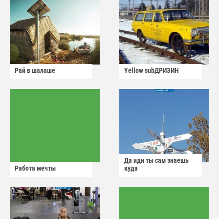
Рай в шалаше
Yellow subДРИЗИН
Да иди ты сам знаешь
Работа мечты
куда