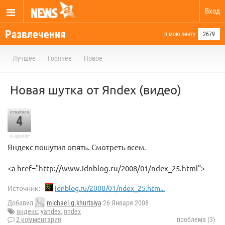
Вход
Развлечения
в мою ленту
2679
Лучшее
Горячее
Новое
Новая шутка от Яndex (видео)
отметили
4
в архиве
Яндекс пошутил опять. Смотреть всем.
<a href="http://www.idnblog.ru/2008/01/ndex_25.html">
Источник:
idnblog.ru/2008/01/ndex_25.htm...
Добавил
michael.g.khurtsiya
26 Января 2008
яндекс
,
yandex
,
яndex
2 комментария
проблема (3)