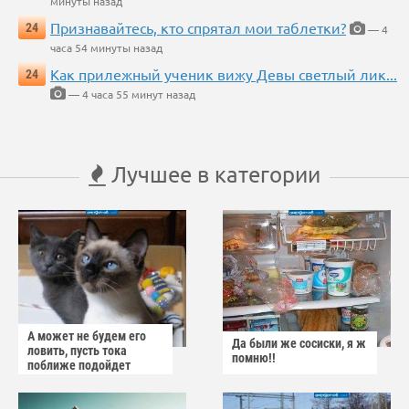
минуты назад
Признавайтесь, кто спрятал мои таблетки?
24
— 4
часа 54 минуты назад
Как прилежный ученик вижу Девы светлый лик...
24
— 4 часа 55 минут назад
Лучшее в категории
А может не будем его
Да были же сосиски, я ж
ловить, пусть тока
помню!!
поближе подойдет