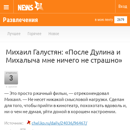
Вход
Развлечения
в мою ленту
2679
Лучшее
Горячее
Новое
Михаил Галустян: «После Дулина и
Михалыча мне ничего не страшно»
отметили
3
в архиве
— Это просто ржачный фильм, — отрекомендовал
Михаил. — Не несет никакой смысловой нагрузки. Сделан
для того, чтобы прийти в кинотеатр, похохотать вдоволь и,
ни о чем не думая, уйти домой в хорошем настроении.
Источник:
chel.kp.ru/daily/24036/96467/