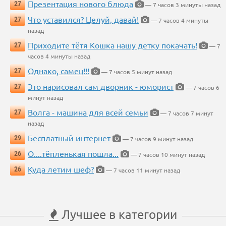
Презентация нового блюда
27
— 7 часов 3 минуты назад
Что уставился? Целуй, давай!
27
— 7 часов 4 минуты
назад
Приходите тётя Кошка нашу детку покачать!
27
— 7
часов 4 минуты назад
Однако, самец!!!
27
— 7 часов 5 минут назад
Это нарисовал сам дворник - юморист
27
— 7 часов 6
минут назад
Волга - машина для всей семьи
27
— 7 часов 7 минут
назад
Бесплатный интернет
29
— 7 часов 9 минут назад
О....тёпленькая пошла...
26
— 7 часов 10 минут назад
Куда летим шеф?
26
— 7 часов 11 минут назад
Лучшее в категории