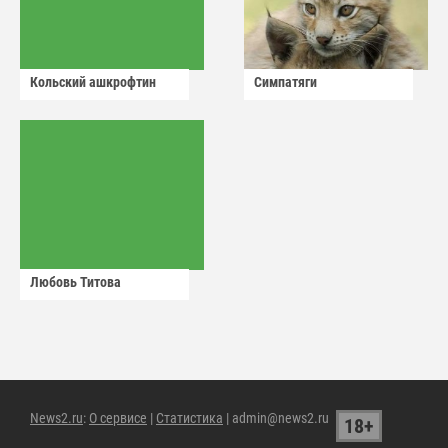
Кольский ашкрофтин
Симпатяги
Любовь Титова
News2.ru
:
О сервисе
|
Статистика
| admin@news2.ru
18+