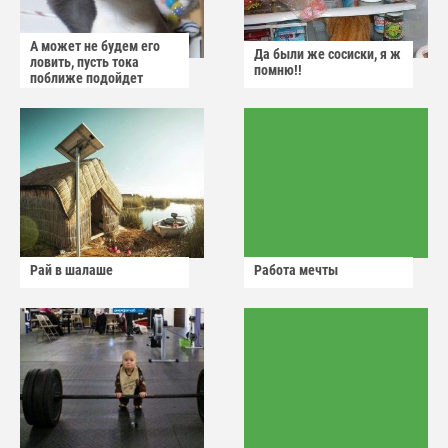
А может не будем его
Да были же сосиски, я ж
ловить, пусть тока
помню!!
поближе подойдет
Рай в шалаше
Работа мечты