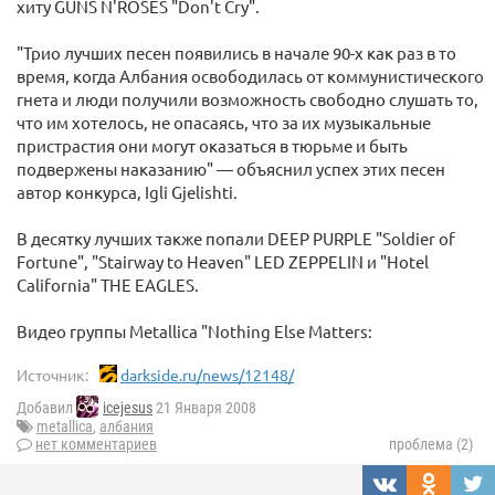
хиту GUNS N'ROSES "Don't Cry".
"Трио лучших песен появились в начале 90-х как раз в то
время, когда Албания освободилась от коммунистического
гнета и люди получили возможность свободно слушать то,
что им хотелось, не опасаясь, что за их музыкальные
пристрастия они могут оказаться в тюрьме и быть
подвержены наказанию" — объяснил успех этих песен
автор конкурса, Igli Gjelishti.
В десятку лучших также попали DEEP PURPLE "Soldier of
Fortune", "Stairway to Heaven" LED ZEPPELIN и "Hotel
California" THE EAGLES.
Видео группы Metallica "Nothing Else Matters:
Источник:
darkside.ru/news/12148/
Добавил
icejesus
21 Января 2008
metallica
,
албания
нет комментариев
проблема (2)