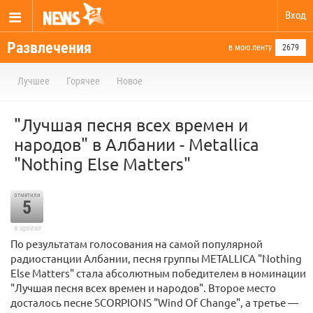
Вход
Развлечения
в мою ленту
2679
Лучшее
Горячее
Новое
"Лучшая песня всех времен и
народов" в Албании - Metallica
"Nothing Else Matters"
отметили
5
в архиве
По результатам голосования на самой популярной
радиостанции Албании, песня группы METALLICA "Nothing
Else Matters" стала абсолютным победителем в номинации
"Лучшая песня всех времен и народов". Второе место
досталось песне SCORPIONS "Wind Of Change", а третье —