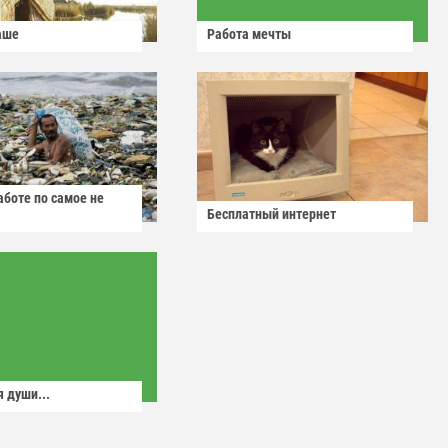
аше
Работа мечты
аботе по самое не
Бесплатный интернет
 души...