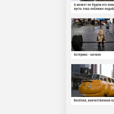
А может не будем его лов
пусть тока поближе подо
Астерикс - начало
Весёлая, какчественная к