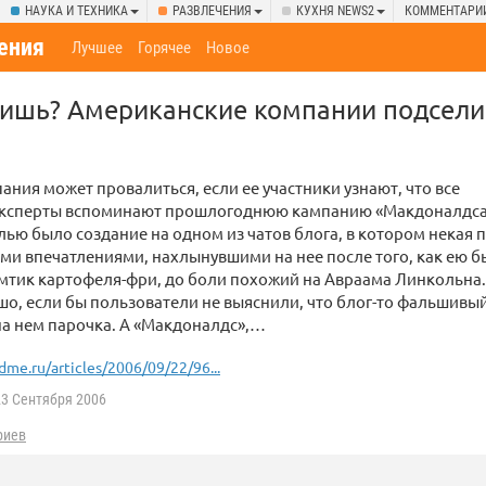
НАУКА И ТЕХНИКА
РАЗВЛЕЧЕНИЯ
КУХНЯ NEWS2
КОММЕНТАРИ
ения
Лучшее
Горячее
Новое
тишь? Американские компании подсели 
ания может провалиться, если ее участники узнают, что все
Эксперты вспоминают прошлогоднюю кампанию «Макдоналдс
Целью было создание на одном из чатов блога, в котором некая 
ми впечатлениями, нахлынувшими на нее после того, как ею б
тик картофеля-фри, до боли похожий на Авраама Линкольна.
о, если бы пользователи не выяснили, что блог-то фальшивый.
а нем парочка. А «Макдоналдс»,…
dme.ru/articles/2006/09/22/96...
3 Сентября 2006
риев