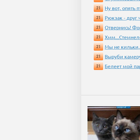
Ну вот, опять 
21
Рюкзак - друг
21
Отвернись! Фо
21
Хмм...Стемнел
21
Мы не кильки,
21
Выруби камеру
21
Белеет мой па
21