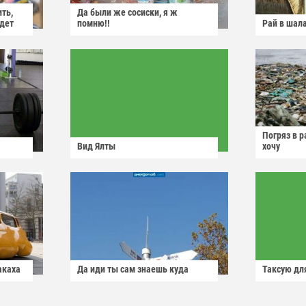
ить,
Да были же сосиски, я ж
йдет
помню!!
Рай в шал
Погряз в р
Вид Ялты
хочу
акаха
Да иди ты сам знаешь куда
Таксую для