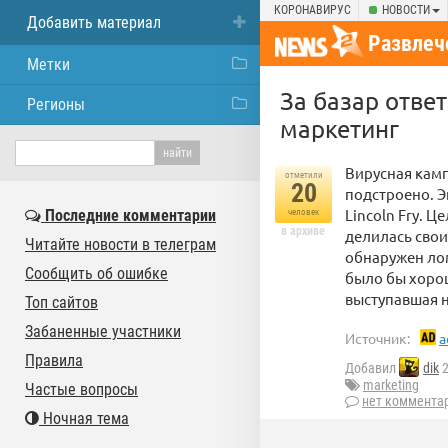
КОРОНАВИРУС
НОВОСТИ
Добавить материал
Развлеч
Метки
За базар отве
Регионы
маркетинг
Вирусная камп
отметили
20
подстроено. 
Lincoln Fry. 
Последние комментарии
человек
в архиве
делилась свои
Читайте новости в телеграм
обнаружен лом
Сообщить об ошибке
было бы хорош
выступавшая н
Топ сайтов
Забаненные участники
Источник:
a
Правила
Добавил
dik
2
marketing
Частые вопросы
нет коммента
Ночная тема