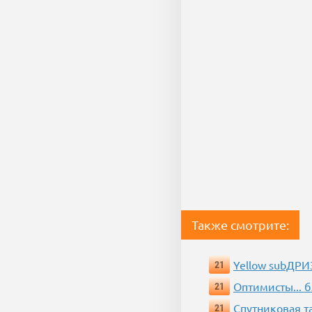
Также смотрите:
Yellow subДР
21
Оптимисты... 
21
Спутниковая т
21