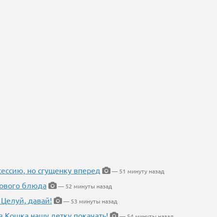
ессию, но сгущенку вперед
— 51 минуту назад
нового блюда
— 52 минуты назад
 Целуй, давай!
— 53 минуты назад
я Кошка нашу детку покачать!
— 54 минуты назад