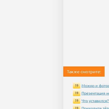
Также смотрите:
Можно и фотос
19
Презентация 
19
Что уставился?
19
Приходите тёт
19