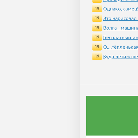
Однако, самец!
19
Это нарисовал
19
Волга - машин
19
Бесплатный ин
19
О....тёпленькая
19
Куда летим ш
19