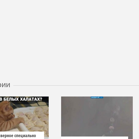
рии
аверное специально