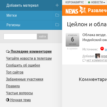
КОРОНАВИРУС
НОВОСТИ
Добавить материал
Развлеч
Метки
Цейлон и обла
Регионы
Облака везде. 
отметили
6
Индийский оке
человек
в архиве
Источник:
a
Последние комментарии
Добавил
Arg
Читайте новости в телеграм
нет коммента
Сообщить об ошибке
Топ сайтов
Комментари
Забаненные участники
Правила
Частые вопросы
Ночная тема