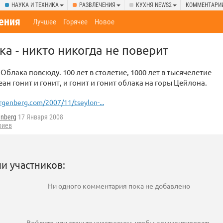
НАУКА И ТЕХНИКА
РАЗВЛЕЧЕНИЯ
КУХНЯ NEWS2
КОММЕНТАРИ
ения
Лучшее
Горячее
Новое
ка - никто никогда не поверит
Облака повсюду. 100 лет в столетие, 1000 лет в тысячелетие
ан гонит и гонит, и гонит и гонит облака на горы Цейлона.
rgenberg.com/2007/11/tseylon-...
enberg
17 Января 2008
риев
и участников:
Ни одного комментария пока не добавлено
Войдите
или
станьте участником
, чтобы комментировать