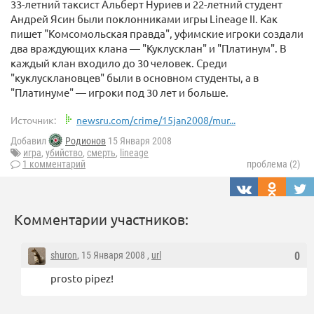
33-летний таксист Альберт Нуриев и 22-летний студент
Андрей Ясин были поклонниками игры Lineage II. Как
пишет "Комсомольская правда", уфимские игроки создали
два враждующих клана — "Куклусклан" и "Платинум". В
каждый клан входило до 30 человек. Среди
"куклусклановцев" были в основном студенты, а в
"Платинуме" — игроки под 30 лет и больше.
Источник:
newsru.com/crime/15jan2008/mur...
Добавил
Родионов
15 Января 2008
игра
,
убийство
,
смерть
,
lineage
1 комментарий
проблема (2)
Комментарии участников:
shuron
, 15 Января 2008 ,
url
0
prosto pipez!