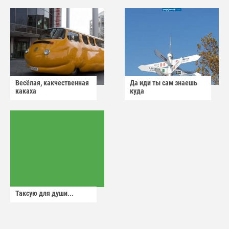
Весёлая, какчественная
Да иди ты сам знаешь
какаха
куда
Таксую для души...