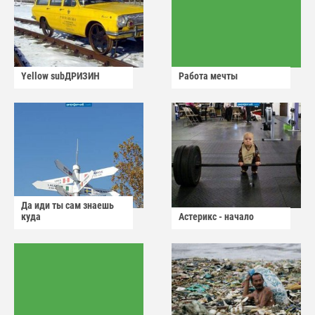
Yellow subДРИЗИН
Работа мечты
Да иди ты сам знаешь
куда
Астерикс - начало