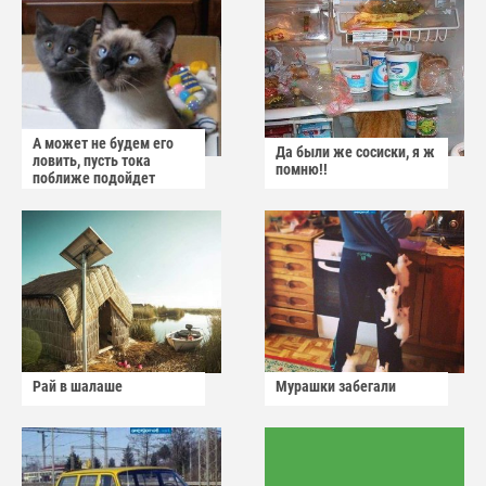
А может не будем его
Да были же сосиски, я ж
ловить, пусть тока
помню!!
поближе подойдет
Рай в шалаше
Мурашки забегали