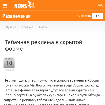
Вход
Развлечения
в мою ленту
2679
Лучшее
Горячее
Новое
Табачная реклама в скрытой
форме
отметили
10
в архиве
Не стоит удивляться тому, что в скором времени в России
появятся носки Marlboro, туалетная вода Vogue, шоколад
Camel, а в фильмах актеры будут все время курить или
нервно вертеть в руках пачку сигарет. Таковы пути обхода
запрета на рекламу табачных изделий. Как иначе
растущему поколению продемонстрировать новые