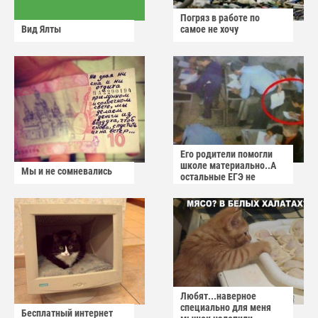
Погряз в работе по
Вид Ялты
самое не хочу
Его родители помогли
школе материально..А
Мы и не сомневались
остальные ЕГЭ не
сдадут
Любят...наверное
специально для меня
Бесплатный интернет