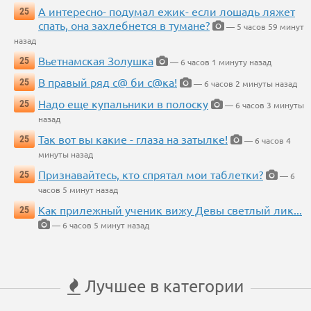
А интересно- подумал ежик- если лошадь ляжет
25
спать, она захлебнется в тумане?
— 5 часов 59 минут
назад
Вьетнамская Золушка
25
— 6 часов 1 минуту назад
В правый ряд с@ би с@ка!
25
— 6 часов 2 минуты назад
Надо еще купальники в полоску
25
— 6 часов 3 минуты
назад
Так вот вы какие - глаза на затылке!
25
— 6 часов 4
минуты назад
Признавайтесь, кто спрятал мои таблетки?
25
— 6
часов 5 минут назад
Как прилежный ученик вижу Девы светлый лик...
25
— 6 часов 5 минут назад
Лучшее в категории