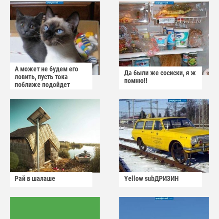
А может не будем его
Да были же сосиски, я ж
ловить, пусть тока
помню!!
поближе подойдет
Рай в шалаше
Yellow subДРИЗИН