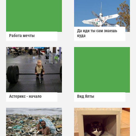
Да иди ты сам знаешь
Работа мечты
куда
Астерикс - начало
Вид Ялты