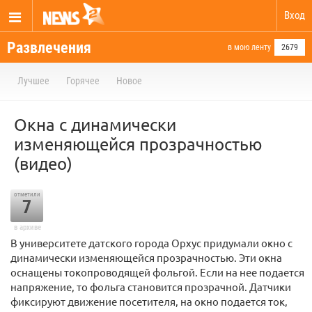
Вход
Развлечения
в мою ленту
2679
Лучшее
Горячее
Новое
Окна с динамически
изменяющейся прозрачностью
(видео)
отметили
7
в архиве
В университете датского города Орхус придумали окно с
динамически изменяющейся прозрачностью. Эти окна
оснащены токопроводящей фольгой. Если на нее подается
напряжение, то фольга становится прозрачной. Датчики
фиксируют движение посетителя, на окно подается ток,