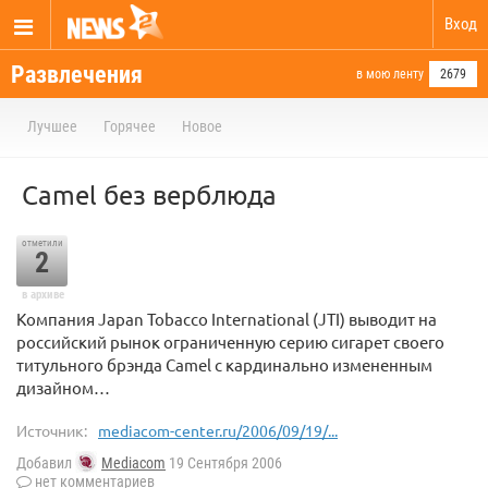
Вход
Развлечения
в мою ленту
2679
Лучшее
Горячее
Новое
Camel без верблюда
отметили
2
в архиве
Компания Japan Tobacco International (JTI) выводит на
российский рынок ограниченную серию сигарет своего
титульного брэнда Camel с кардинально измененным
дизайном…
Источник:
mediacom-center.ru/2006/09/19/...
Добавил
Mediacom
19 Сентября 2006
нет комментариев