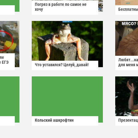
Погряз в работе по самое не
хочу
Бесплатны
ле
Любят...н
е ЕГЭ
Что уставился? Целуй, давай!
для меня 
Кольский ашкрофтин
Презентац