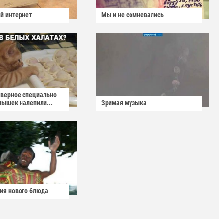
й интернет
Мы и не сомневались
аверное специально
мышек налепили...
Зримая музыка
ия нового блюда