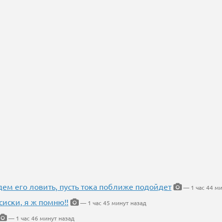
дем его ловить, пусть тока поближе подойдет
— 1 час 44 м
сиски, я ж помню!!
— 1 час 45 минут назад
— 1 час 46 минут назад