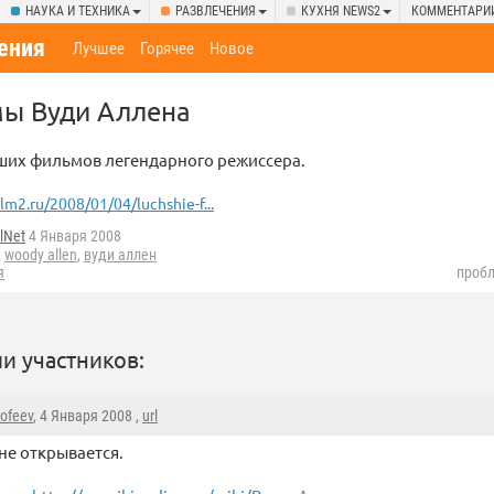
НАУКА И ТЕХНИКА
РАЗВЛЕЧЕНИЯ
КУХНЯ NEWS2
КОММЕНТАРИ
ения
Лучшее
Горячее
Новое
ы Вуди Аллена
ших фильмов легендарного режиссера.
ilm2.ru/2008/01/04/luchshie-f...
lNet
4 Января 2008
,
woody allen
,
вуди аллен
я
пробл
и участников:
mofeev
, 4 Января 2008 ,
url
не открывается.