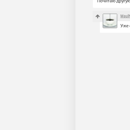
Почитаю другу
Maul
Уже 