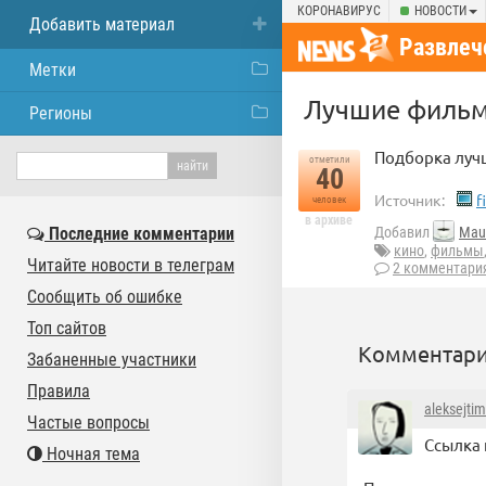
КОРОНАВИРУС
НОВОСТИ
Добавить материал
Развлеч
Метки
Лучшие фильм
Регионы
Подборка луч
отметили
40
Источник:
f
человек
в архиве
Последние комментарии
Добавил
Mau
кино
,
фильмы
Читайте новости в телеграм
2 комментари
Сообщить об ошибке
Топ сайтов
Комментари
Забаненные участники
Правила
aleksejti
Частые вопросы
Ссылка 
Ночная тема