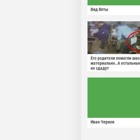
Вид Ялты
Его родители помогли шко
материально..А остальны
не сдадут
Иван Чернов