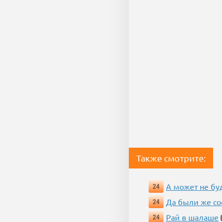
Также смотрите:
А может не бу
24
Да были же со
24
Рай в шалаше
24