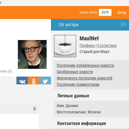
И
Вход
в мою ленту
2679
Об авторе
MaulNet
Профиль
|
Статистика
Старый дон Маул
Последние добавленные новости
ема (6)
Одобренные новости
Френдлента последних новостей
Последние комментарии
Личные данные
Имя: Даниил
0
Местоположение: Москва
Контактная информация