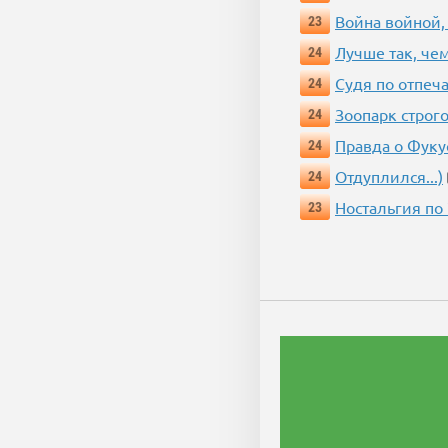
Война войной,
23
Лучше так, че
24
Судя по отпеча
24
Зоопарк строг
24
Правда о Фук
24
Отдуплился...)
24
Ностальгия по
23