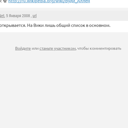
ю:
http://ru.wikipedia.org/wiki/Вуди_Аллен
Net
, 5 Января 2008 ,
url
открывается. На Вики лишь общий список в основном.
Войдите
или
станьте участником
, чтобы комментировать