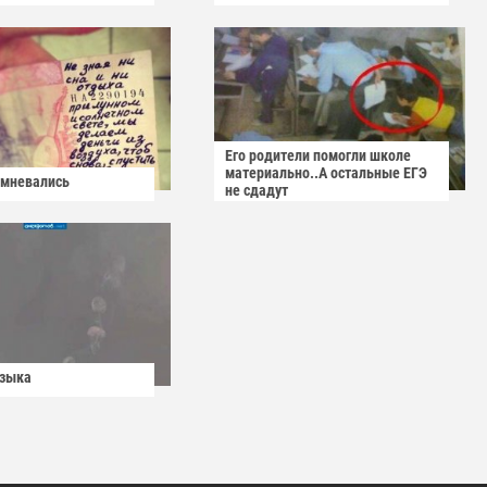
Его родители помогли школе
материально..А остальные ЕГЭ
омневались
не сдадут
узыка