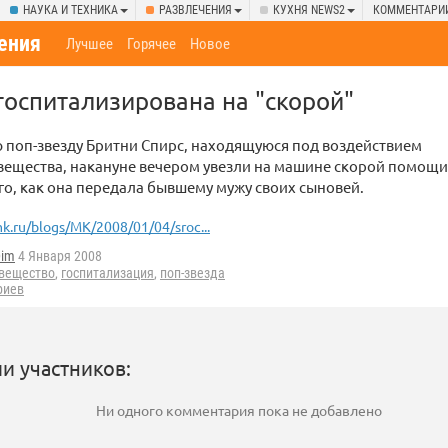
НАУКА И ТЕХНИКА
РАЗВЛЕЧЕНИЯ
КУХНЯ NEWS2
КОММЕНТАРИ
ения
Лучшее
Горячее
Новое
госпитализирована на "скорой"
 поп-звезду Бритни Спирс, находящуюся под воздействием
вещества, накануне вечером увезли на машине скорой помощи 
го, как она передала бывшему мужу своих сыновей.
k.ru/blogs/MK/2008/01/04/sroc...
Dim
4 Января 2008
вещество
,
госпитализация
,
поп-звезда
риев
и участников:
Ни одного комментария пока не добавлено