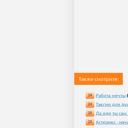
Также смотрите:
Работа мечты
24
Таксую для душ
24
Да иди ты сам
25
Астерикс - нач
25