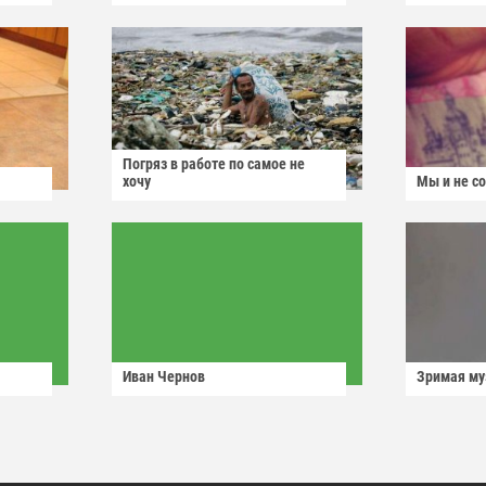
Погряз в работе по самое не
хочу
Мы и не с
Иван Чернов
Зримая м