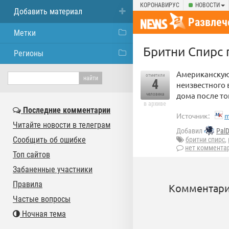
КОРОНАВИРУС
НОВОСТИ
Добавить материал
Развлеч
Метки
Бритни Спирс 
Регионы
Американскую
отметили
4
неизвестного 
дома после то
человека
в архиве
Последние комментарии
Источник:
m
Читайте новости в телеграм
Добавил
Pal
Сообщить об ошибке
бритни спирс
,
нет коммента
Топ сайтов
Забаненные участники
Правила
Комментари
Частые вопросы
Ночная тема