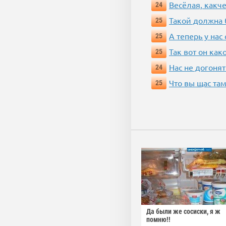
Весёлая, какч
24
Такой должна 
25
А теперь у нас
25
Так вот он ка
25
Нас не догонят
24
Что вы щас там
25
Да были же сосиски, я ж
помню!!