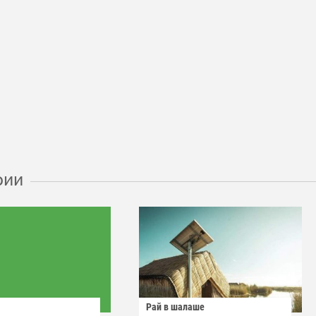
рии
Рай в шалаше