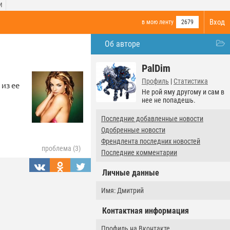
И
Вход
в мою ленту
2679
Об авторе
PalDim
Профиль
|
Статистика
из ее
Не рой яму другому и сам в
нее не попадешь.
Последние добавленные новости
Одобренные новости
Френдлента последних новостей
проблема (3)
Последние комментарии
Личные данные
Имя: Дмитрий
Контактная информация
Профиль на Вконтакте