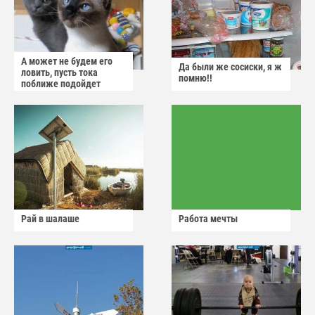
А может не будем его
Да были же сосиски, я ж
ловить, пусть тока
помню!!
поближе подойдет
Рай в шалаше
Работа мечты