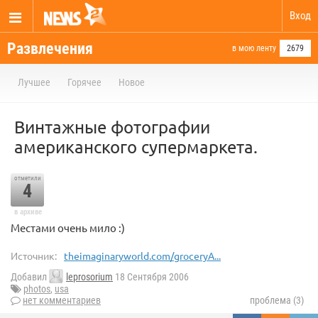
Вход
Развлечения
в мою ленту
2679
Лучшее
Горячее
Новое
Винтажные фотографии
американского супермаркета.
отметили
4
в архиве
Местами очень мило :)
Источник:
theimaginaryworld.com/groceryA...
Добавил
leprosorium
18 Сентября 2006
photos
,
usa
нет комментариев
проблема (3)