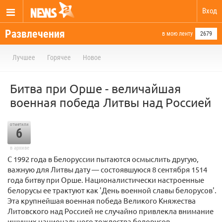
Вход
Развлечения
в мою ленту
2679
Лучшее
Горячее
Новое
Битва при Орше - величайшая
военная победа Литвы над Россией
отметили
6
в архиве
С 1992 года в Белоруссии пытаются осмыслить другую,
важную для Литвы дату — состоявшуюся 8 сентября 1514
года битву при Орше. Националистически настроенные
белорусы ее трактуют как 'День военной славы белорусов'.
Эта крупнейшая военная победа Великого Княжества
Литовского над Россией не случайно привлекла внимание
ищущих национального тождества белорусов.