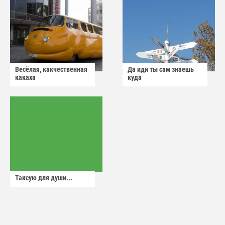
Весёлая, какчественная
Да иди ты сам знаешь
какаха
куда
Таксую для души...