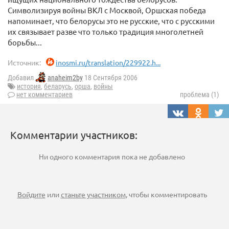
Символизируя войны ВКЛ с Москвой, Оршская победа
напоминает, что белорусы это не русские, что с русскими
их связывает разве что только традиция многолетней
борьбы...
Источник:
inosmi.ru/translation/229922.h...
Добавил
anaheim2by
18 Сентября 2006
история
,
беларусь
,
орша
,
войны
нет комментариев
проблема (1)
Комментарии участников:
Ни одного комментария пока не добавлено
Войдите
или
станьте участником
, чтобы комментировать