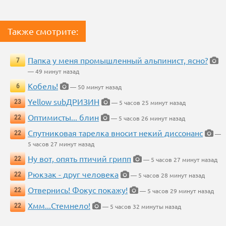
Также смотрите:
Папка у меня промышленный альпинист, ясно?
7
— 49 минут назад
Кобель!
6
— 50 минут назад
Yellow subДРИЗИН
23
— 5 часов 25 минут назад
Оптимисты... блин
22
— 5 часов 26 минут назад
Спутниковая тарелка вносит некий диссонанс
22
—
5 часов 27 минут назад
Ну вот, опять птичий грипп
22
— 5 часов 27 минут назад
Рюкзак - друг человека
22
— 5 часов 28 минут назад
Отвернись! Фокус покажу!
22
— 5 часов 29 минут назад
Хмм...Стемнело!
22
— 5 часов 32 минуты назад