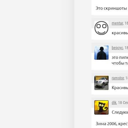
Это скриншоты 
mentar
, 1
красивы
bepcyc
, 1
это пип
чтобы т
ramstor
, 
Красивы
dik
, 18 С
Следующ
Зима 2006, кре