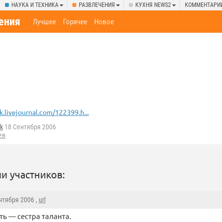
НАУКА И ТЕХНИКА
РАЗВЛЕЧЕНИЯ
КУХНЯ NEWS2
КОММЕНТАРИ
ения
Лучшее
Горячее
Новое
k.livejournal.com/122399.h...
k
18 Сентября 2006
ев
и участников:
ентября 2006 ,
url
ть — сестра таланта.