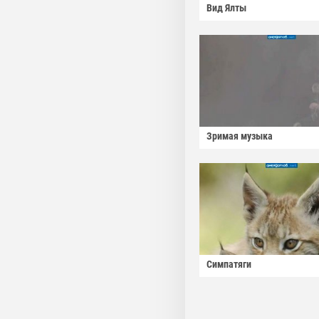
Вид Ялты
Зримая музыка
Симпатяги