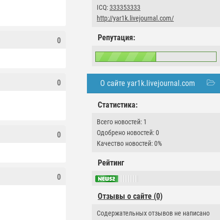
ICQ:
333353333
http://yar1k.livejournal.com/
Репутация:
0
0
О сайте yar1k.livejournal.com
Статистика:
Всего новостей: 1
Одобрено новостей: 0
0
Качество новостей: 0%
Рейтинг
0
Отзывы о сайте (0)
Содержательных отзывов не написано