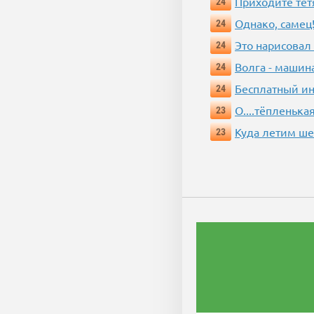
Приходите тёт
24
Однако, самец!
24
Это нарисовал
24
Волга - машин
24
Бесплатный ин
24
О....тёпленькая
23
Куда летим ш
23