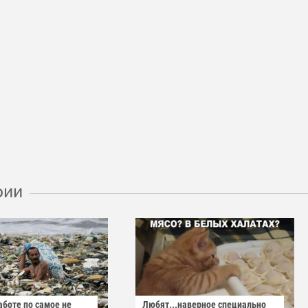
рии
аботе по самое не
Любят...наверное специально