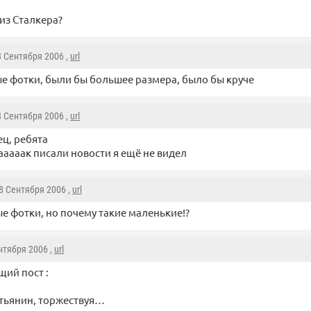
из Сталкера?
8 Сентября 2006 ,
url
е фотки, были бы большее размера, было бы круче
8 Сентября 2006 ,
url
ец, ребята
ааааак писали новости я ещё не видел
18 Сентября 2006 ,
url
е фотки, но почему такие маленькие!?
ентября 2006 ,
url
ий пост :
стьянин, торжествуя…