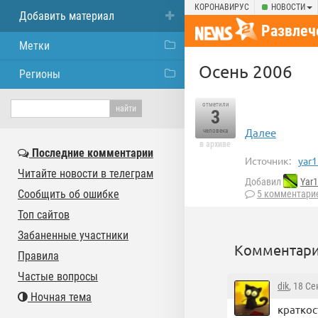
КОРОНАВИРУС
НОВОСТИ
Добавить материал
Развлеч
Метки
Осень 2006
Регионы
отметили
3
Далее
человека
в архиве
Последние комментарии
Источник:
yar1
Читайте новости в телеграм
Добавил
Yar1
Сообщить об ошибке
5 комментари
Топ сайтов
Забаненные участники
Комментари
Правила
Частые вопросы
dik
, 18 С
Ночная тема
краткос