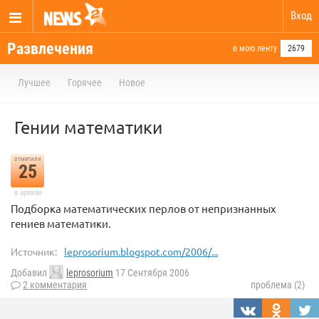
Вход
Развлечения
в мою ленту
2679
Лучшее
Горячее
Новое
Гении математики
отметили
25
в архиве
Подборка математических перлов от непризнанных
гениев математики.
Источник:
leprosorium.blogspot.com/2006/...
Добавил
leprosorium
17 Сентября 2006
2 комментария
проблема (2)