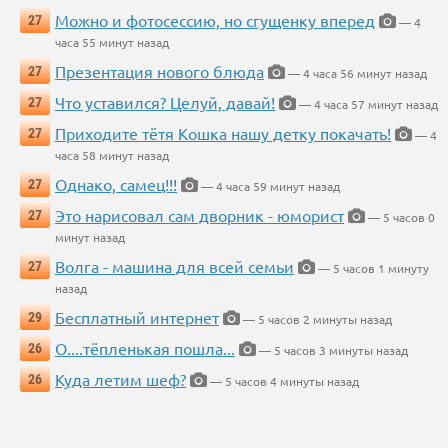
Можно и фотосессию, но сгущенку вперед
27
— 4
часа 55 минут назад
Презентация нового блюда
27
— 4 часа 56 минут назад
Что уставился? Целуй, давай!
27
— 4 часа 57 минут назад
Приходите тётя Кошка нашу детку покачать!
27
— 4
часа 58 минут назад
Однако, самец!!!
27
— 4 часа 59 минут назад
Это нарисовал сам дворник - юморист
27
— 5 часов 0
минут назад
Волга - машина для всей семьи
27
— 5 часов 1 минуту
назад
Бесплатный интернет
29
— 5 часов 2 минуты назад
О....тёпленькая пошла...
26
— 5 часов 3 минуты назад
Куда летим шеф?
26
— 5 часов 4 минуты назад