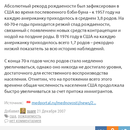
Абсолютный рекорд рождаемости был зафиксирован в
США во время послевоенного бэби-бума – к 1957 году на
каждую американку приходилось в среднем 3,8 родов. На
60-70-е годы приходится резкий спад рождаемости,
связанный с появлением новых средств контрацепции и
модой на поздние роды. В 1976 году в США на каждую
американку приходилось всего 1,7 родов – рекордно
низкий показатель за всю историю наблюдений.
С конца 70-х годов число родов стало медленно
увеличиваться, однако оно никогда не достигало уровня,
достаточного для естественного воспроизводства
населения. Отметим, что на протяжении всего этого
времени общая численность населения США продолжала
быстро увеличиваться за счет притока иммигрантов.
Источник:
medportal.ru/mednovosti/news/2...
Добавил
suare
21 Декабря 2007
сша
,
рождаемость
нет комментариев