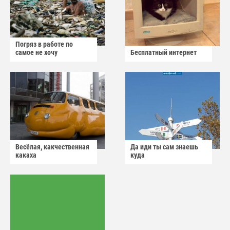
Погряз в работе по
самое не хочу
Бесплатный интернет
Весёлая, какчественная
Да иди ты сам знаешь
какаха
куда