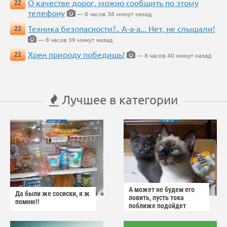
О качестве дорог, можно сообщить по этому
22
телефону
— 8 часов 38 минут назад
Техника безопасности?.. А-а-а... Нет, не слышали!
22
— 8 часов 39 минут назад
Хрен природу победишь!
22
— 8 часов 40 минут назад
Лучшее в категории
А может не будем его
Да были же сосиски, я ж
ловить, пусть тока
помню!!
поближе подойдет