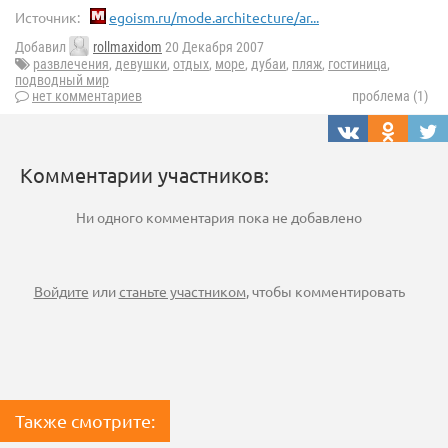
Источник:
egoism.ru/mode.architecture/ar...
Добавил
rollmaxidom
20 Декабря 2007
развлечения
,
девушки
,
отдых
,
море
,
дубаи
,
пляж
,
гостиница
,
подводный мир
нет комментариев
проблема (1)
Комментарии участников:
Ни одного комментария пока не добавлено
Войдите
или
станьте участником
, чтобы комментировать
Также смотрите: