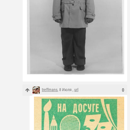
treffmans
, 8 Июля ,
url
0