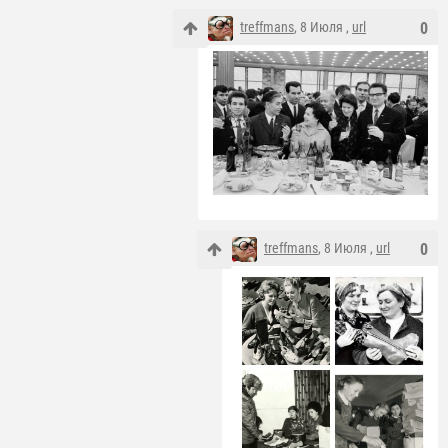
treffmans
, 8 Июля ,
url
0
treffmans
, 8 Июля ,
url
0