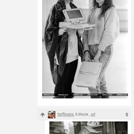
treffmans
, 8 Июля ,
url
0