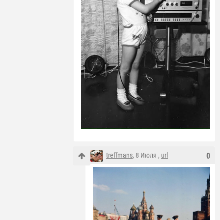
treffmans
, 8 Июля ,
url
0