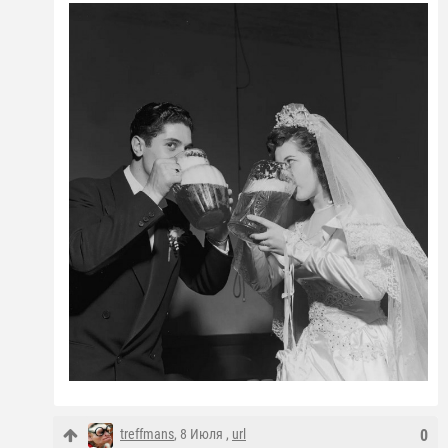
treffmans
, 8 Июля ,
url
0