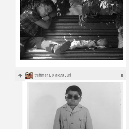
treffmans
, 8 Июля ,
url
0