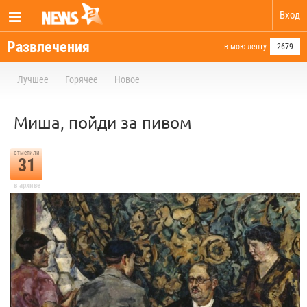
Вход
Развлечения
в мою ленту
2679
Лучшее
Горячее
Новое
Миша, пойди за пивом
отметили
31
в архиве