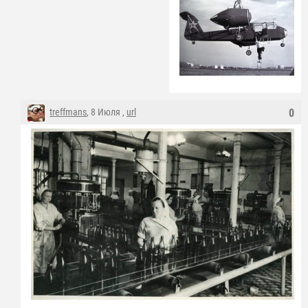
treffmans
, 8 Июля ,
url
0