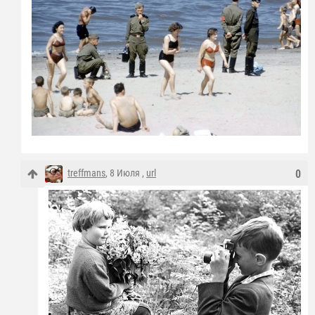
treffmans
, 8 Июля ,
url
0