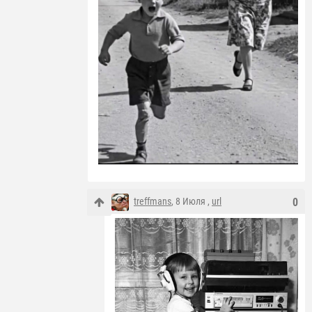
treffmans
, 8 Июля ,
url
0