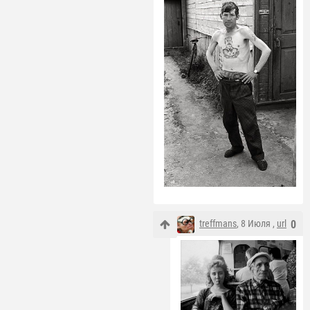
treffmans
, 8 Июля ,
url
0