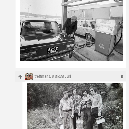
treffmans
, 8 Июля ,
url
0