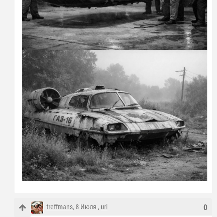
treffmans
, 8 Июля ,
url
0