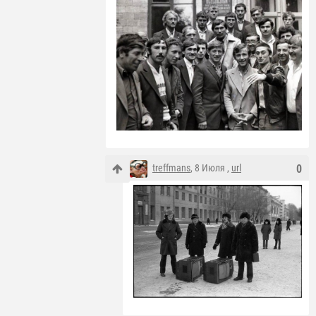
treffmans
, 8 Июля ,
url
0