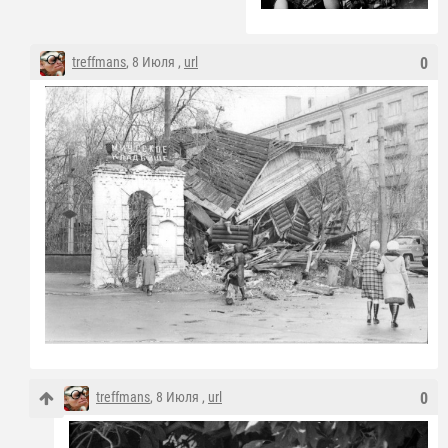
treffmans
, 8 Июля ,
url
0
treffmans
, 8 Июля ,
url
0