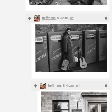
treffmans
, 8 Июля ,
url
0
treffmans
, 8 Июля ,
url
0