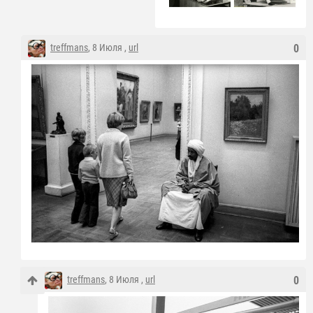
treffmans
, 8 Июля ,
url
0
treffmans
, 8 Июля ,
url
0