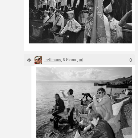
treffmans
, 8 Июля ,
url
0