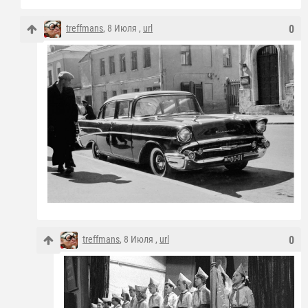
treffmans
, 8 Июля ,
url
0
treffmans
, 8 Июля ,
url
0