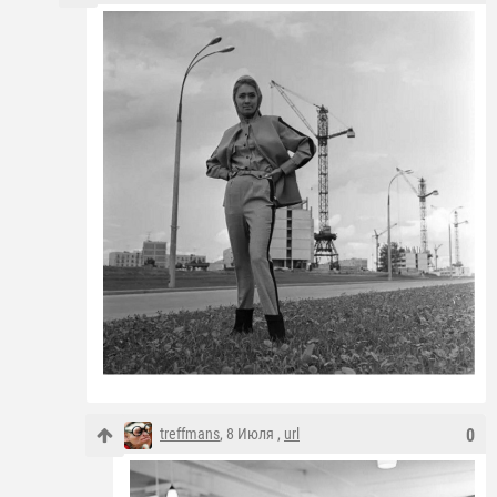
treffmans
, 8 Июля ,
url
0