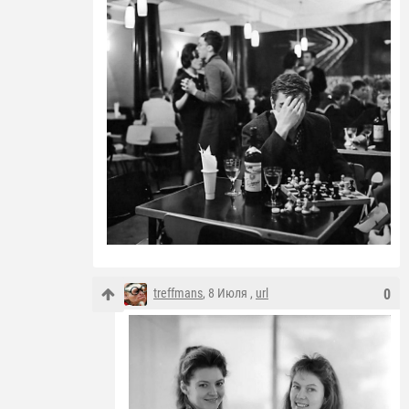
treffmans
, 8 Июля ,
url
0