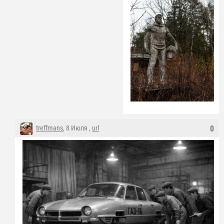
treffmans
, 8 Июля ,
url
0