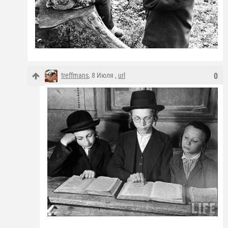
treffmans
, 8 Июля ,
url
0