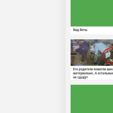
Вид Ялты
Его родители помогли шко
материально..А остальны
не сдадут