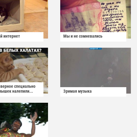
й интернет
Мы и не сомневались
аверное специально
мышек налепили...
Зримая музыка