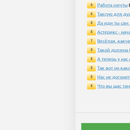
Работа мечты
6
Таксую для душ
6
Да иди ты сам
8
Астерикс - нач
8
Весёлая, какч
7
Такой должна 
8
А теперь у нас
8
Так вот он ка
8
Нас не догонят
8
Что вы щас там
8