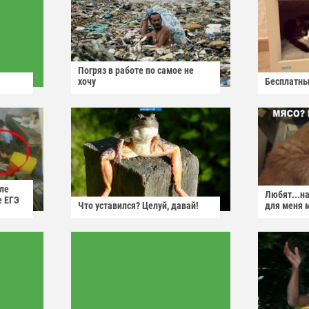
Погряз в работе по самое не
хочу
Бесплатны
ле
Любят...н
е ЕГЭ
Что уставился? Целуй, давай!
для меня 