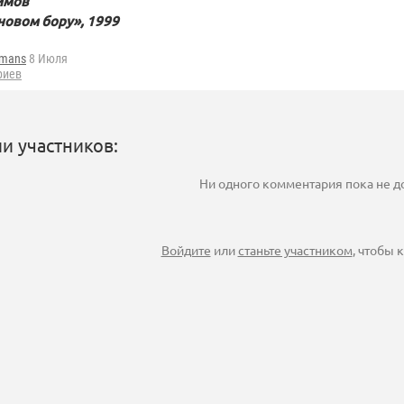
имов
новом бору», 1999
fmans
8 Июля
риев
и участников:
Ни одного комментария пока не 
Войдите
или
станьте участником
, чтобы