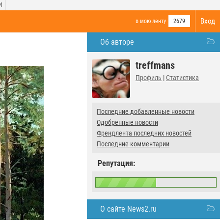
И
Вход
в мою ленту
2679
Об авторе
treffmans
Профиль
|
Статистика
Последние добавленные новости
Одобренные новости
Френдлента последних новостей
Последние комментарии
Репутация:
О сайте News2.ru