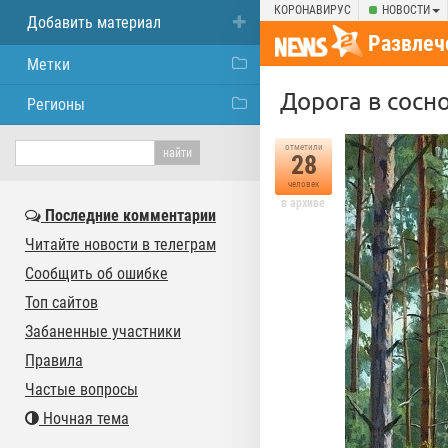
КОРОНАВИРУС
НОВОСТИ
Добавить материал
Развлеч
Метки
Дорога в сосн
Регионы
отметили
28
человек
в архиве
Последние комментарии
Читайте новости в телеграм
Сообщить об ошибке
Топ сайтов
Забаненные участники
Правила
Частые вопросы
Ночная тема