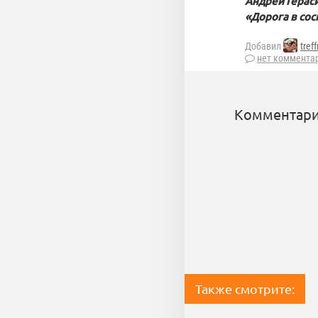
Андрей Герас
«Дорога в сос
Добавил
tref
нет коммента
Комментари
Также смотрите: